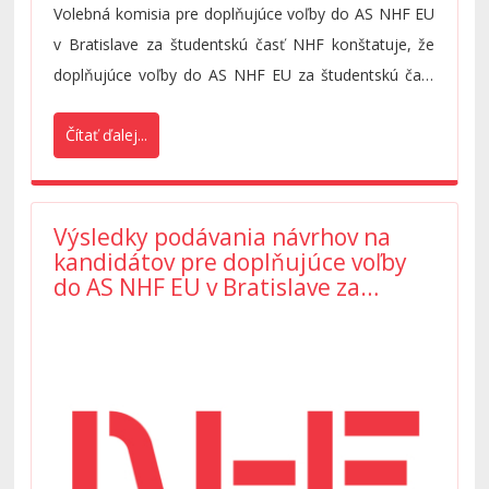
Volebná komisia pre doplňujúce voľby do AS NHF EU
v Bratislave za študentskú časť NHF konštatuje, že
doplňujúce voľby do AS NHF EU za študentskú časť
NHF prebehli 25.10.2022 prezenčne od 12:30 do 14:00
Čítať ďalej...
v miestnosti 2B50 v súlade so Zásadami volieb NHF
EU v Bratislave do Akademického senátu NHF EU v
Bratislave za zamestnaneckú a študentskú časť.
Výsledky podávania návrhov na
kandidátov pre doplňujúce voľby
do AS NHF EU v Bratislave za
študentskú časť NHF