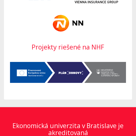
Projekty riešené na NHF
Ekonomická univerzita v Bratislave je
akreditovaná