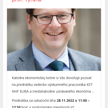
informácie o programe
ERASMUS+
a
aktuálnych
sadzbách grantov
na mobilitu
študentov a pozrite aktuálnu ponuku zahraničných
univerzít na
https://euba.sk/medzinarodne-
vztahy/partnerske-institucie-a-medzinarodne-
organizacie
.
Katedra ekonomickej teórie si Vás dovoľuje pozvať
na prednášku vedecko-výskumného pracovníka KET
NHF EUBA a medzinárodne uznávaného ekonóma v
oblasti behaviorálnej ekonómie, prof. Dr. Jean-Robert
Prednáška sa uskutoční dňa
28.11.2022 o 11:00 –
Tyran, ktorý bude prezentovať výsledky svojho
12:30
hod. v spoločenskej miestnosti V1.