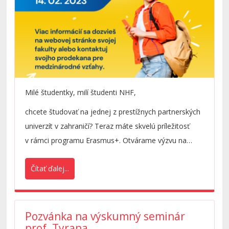
Milé študentky, milí študenti NHF,
chcete študovať na jednej z prestížnych partnerských
univerzít v zahraničí? Teraz máte skvelú príležitosť
v rámci programu Erasmus+. Otvárame výzvu na
podávanie prihlášok na Erasmus+ štúdium v
Čítať ďalej...
akademickom roku 2023/2024. Nenechajte si ujsť
túto výzvu, nakoľko ponuka univerzít je najväčšia
v prvej výzve a top univerzity sa stihnú obsadiť už
v hlavnej výzve! Termín na podanie prihlášky je
Pozvánka na výskumný seminár
prof. Tyrana
najneskôr 14. február 2023 (do polnoci). Prečítajte si