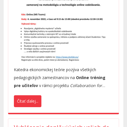
Katedra ekonomickej teórie pozýva všetkých
pedagogických zamestnancov na
Online tréning
pre učiteľov
v rámci projektu
Collaboration for
Effective Digital Education (D-COLLAB)
so skúsenými
Čítať ďalej...
zahraničnými trénermi zameraný na metodológiu a
technológie online vzdelávania.