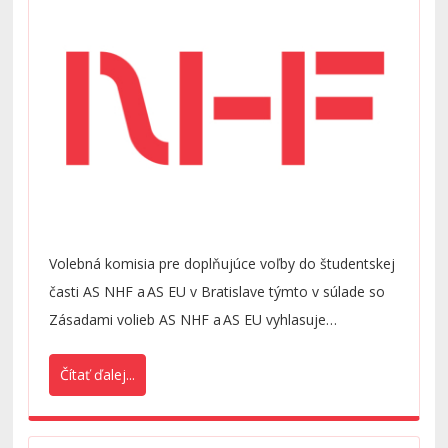
Volebná komisia pre doplňujúce voľby do študentskej
časti AS NHF a AS EU v Bratislave týmto v súlade so
Zásadami volieb AS NHF a AS EU vyhlasuje
doplňujúce voľby do AS NHF a EU a zverejňuje
Čítať ďalej...
pravidlá, termín a spôsob uskutočnenia volieb.