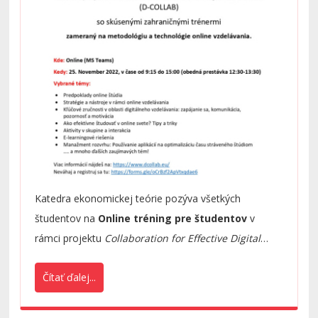
Katedra ekonomickej teórie pozýva všetkých
študentov na
Online tréning pre študentov
v
rámci projektu
Collaboration for Effective Digital
Education
(D-COLLAB)
so skúsenými zahraničnými
Čítať ďalej...
trénermi zameraný na metodológiu a technológie
online vzdelávania.