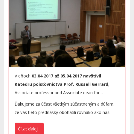
V dňoch
03.04.2017 až 05.04.2017 navštívil
Katedru poisťovníctva Prof. Russell Gerrard
,
Associate professor and Associate dean for
undergraduate studies na Cass Business School, City
Ďakujeme za účasť všetkým zúčastneným a dúfam,
University, London. Prof. Gerrard prezentoval
ze vás tieto prednášky obohatili rovnako ako nás.
výsledky svojej výskumnej činnosti na Vedeckom
seminári Katedry poisťovníctva. Jeho prednášky
Čítať ďalej...