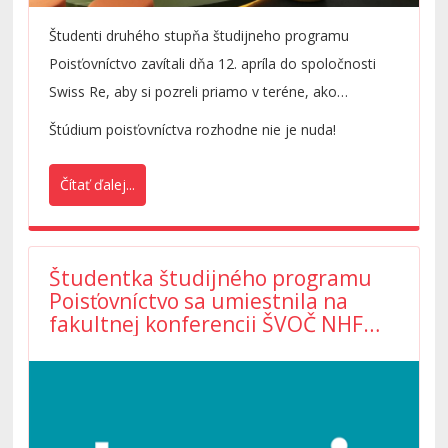
Študenti druhého stupňa študijneho programu
Poisťovníctvo zavítali dňa 12. apríla do spoločnosti
Swiss Re, aby si pozreli priamo v teréne, ako
prebiehajú procesy v jednej z najväčších zaisťovní na
Štúdium poisťovníctva rozhodne nie je nuda!
svete v rámci predmetu Zaistenie. Aj takýmito
aktivitami sa nám darí spájať teóriu s praxou
Čítať ďalej...
Študentka študijného programu
Poisťovníctvo sa umiestnila na
fakultnej konferencii ŠVOČ NHF
2016/17