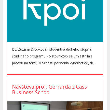
Bc. Zuzana Drobková , študentka druhého stupňa
študijneho programu Poisťovníctvo sa umiestnila s
prácou na tému Možnosti poistenia kybernetických
rizík v SR treťom mieste na fakultnej konferencii ŠVOČ
NHF 2016/17. Vedúcou práce bola Ing. Z. Brokešová,
PhD. Práca mapuje dopyt spoločností po krytí
Návšteva prof. Gerrarda z Cass
kybernetických rizík a porovnáva ho s aktuálnou
Business School
ponukou kybernetického poisteniav SR. Gratulujeme!