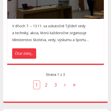
V dňoch 7. – 13.11. sa uskutočnil Týždeň vedy
a techniky, akcia, ktorú každoročne organizuje
Ministerstvo školstva, vedy, výskumu a športu
Slovenskej republiky, v spolupráci s Centrom
Čítať ďalej...
vedecko-technických informácií SR a Národným
centrom pre popularizáciu vedy a techniky
v spoločnosti. Katedra poisťovníctva sa do tohto
zaujímavého projektu zapojila už po piaty krát.
Strana 1 z 3
1
2
3