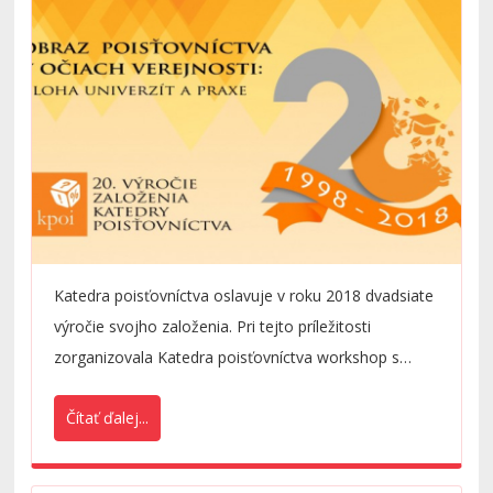
Katedra poisťovníctva oslavuje v roku 2018 dvadsiate
výročie svojho založenia. Pri tejto príležitosti
zorganizovala Katedra poisťovníctva workshop s
témou Obraz poisťovníctva v očiach verejnosti: úloha
Čítať ďalej...
univerzít a praxe s cieľom osláviť tento jedinečný
míľník z hľadiska rozvoja vzdelávania a vedy v oblasti
poisťovníctva a diskutovať minulý vývoj i budúce ciele