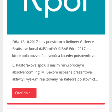
Dňa 12.10.2017 sa v priestoroch Refinery Gallery v
Bratislave konal ďalší ročník SIBAF Fóra 2017, na
ktoré bola pozvaná aj vedúca katedry poisťovníctva
prof. Ing. E. Pastoráková, PhD., aby vystúpila v rámci
E. Pastoráková spolu s našim minuloročným
diskusného bloku na tému Výučba poisťovníctva na
absolventom Ing. M. Baxom úspešne prezentovali
vysokých školách.
aktivity i výskum realizovaný na Katedre poisťovníctva
a rozšírili tak povedomie praxe o prístupoch k výučbe
Čítať ďalej...
poisťovníctva na Katedre poisťovníctva.