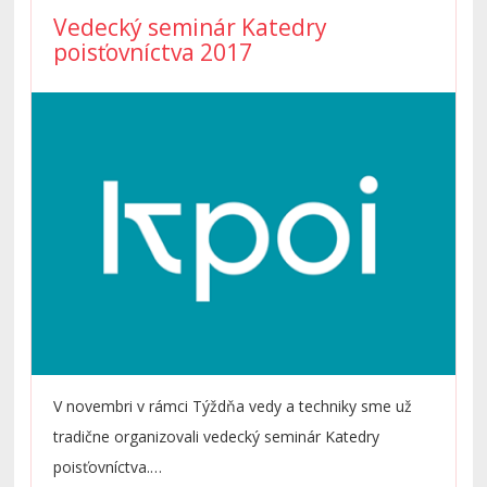
a výzvy z hľadiska akadémie i praxe.
Vedecký seminár Katedry
poisťovníctva 2017
V novembri v rámci Týždňa vedy a techniky sme už
tradične organizovali vedecký seminár Katedry
poisťovníctva.