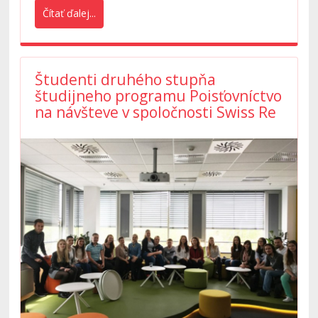
zameranú na problematiku poistenia.
Čítať ďalej...
Študenti druhého stupňa
študijneho programu Poisťovníctvo
na návšteve v spoločnosti Swiss Re