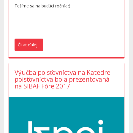
Tentokrát sme nazreli na faktory, ktoré ovplyvňujú
Tešíme sa na budúci ročník :)
záujem spotrebiteľov o životné poistenie, o ktorých
prednášal náš úspešný absolvent Ing. Marek Baxa.
Vedúca katedry prof. Erika Pastoráková predstavila
plánované aktivity katedry na najbližšie obdobie.
Čítať ďalej...
Výučba poisťovníctva na Katedre
poisťovníctva bola prezentovaná
na SIBAF Fóre 2017