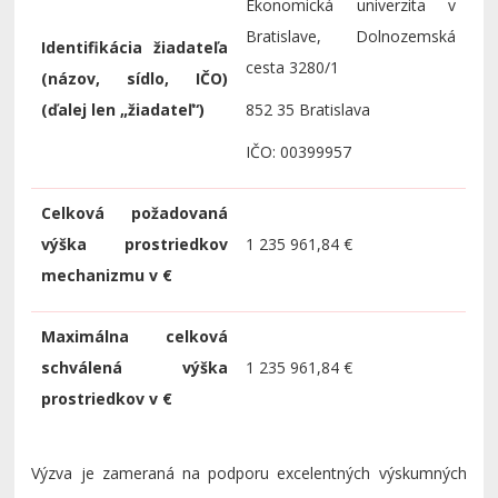
Ekonomická univerzita v
Bratislave, Dolnozemská
Identifikácia žiadateľa
cesta 3280/1
(názov, sídlo, IČO)
(ďalej len „žiadateľ“)
852 35 Bratislava
IČO: 00399957
Celková požadovaná
výška prostriedkov
1 235 961,84
€
mechanizmu v €
Maximálna celková
schválená výška
1 235 961,84
€
prostriedkov v €
Výzva je zameraná na podporu excelentných výskumných