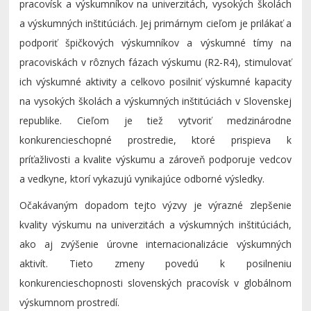
pracovísk a výskumníkov na univerzitách, vysokých školách
a výskumných inštitúciách. Jej primárnym cieľom je prilákať a
podporiť špičkových výskumníkov a výskumné tímy na
pracoviskách v rôznych fázach výskumu (R2-R4), stimulovať
ich výskumné aktivity a celkovo posilniť výskumné kapacity
na vysokých školách a výskumných inštitúciách v Slovenskej
republike. Cieľom je tiež vytvoriť medzinárodne
konkurencieschopné prostredie, ktoré prispieva k
príťažlivosti a kvalite výskumu a zároveň podporuje vedcov
a vedkyne, ktorí vykazujú vynikajúce odborné výsledky.
Očakávaným dopadom tejto výzvy je výrazné zlepšenie
kvality výskumu na univerzitách a výskumných inštitúciách,
ako aj zvýšenie úrovne internacionalizácie výskumných
aktivít. Tieto zmeny povedú k posilneniu
konkurencieschopnosti slovenských pracovísk v globálnom
výskumnom prostredí.