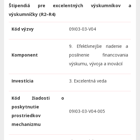
Štipendiá pre excelentných výskumníkov a
výskumníčky (R2–R4)
Kód výzvy
09I03-03-V04
9. Efektívnejšie riadenie a
Komponent
posilnenie financovania
výskumu, vývoja a inovácií
Investícia
3. Excelentná veda
Kód žiadosti o
poskytnutie
09I03-03-V04-005
prostriedkov
mechanizmu