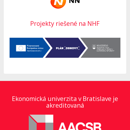
Projekty riešené na NHF
Ekonomická univerzita v Bratislave je
akreditovaná