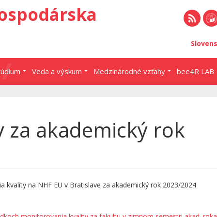
ospodárska
RSS
EU 
Sloven
Brat
túdium
Veda a výskum
Medzinárodné vzťahy
bee4R LAB
y za akademický rok
a kvality na NHF EU v Bratislave za akademický rok 2023/2024
edkoch monitorovania kvality za fakultu v zimnom semestri akad. roka