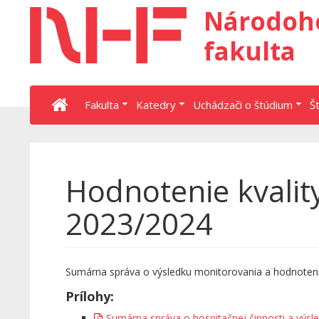
Národoh
fakulta
Fakulta
Katedry
Uchádzači o štúdium
Š
Hodnotenie kvalit
2023/2024
Sumárna správa o výsledku monitorovania a hodnoteni
Prílohy:
Sumárna správa o hospitačnej činnosti a výsl