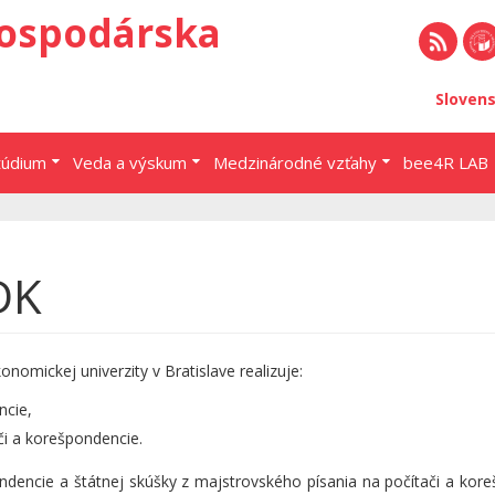
ospodárska
RSS
EU 
Sloven
Brat
túdium
Veda a výskum
Medzinárodné vzťahy
bee4R LAB
DK
mickej univerzity v Bratislave realizuje:
ncie,
či a korešpondencie.
ondencie a štátnej skúšky z majstrovského písania na počítači a kor