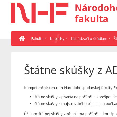
Národoh
fakulta
Fakulta
Katedry
Uchádzači o štúdium
Š
Štátne skúšky z A
Kompetenčné centrum Národohospodárskej fakulty Ekono
štátne skúšky z písania na počítači a korešponde
štátne skúšky z majstrovského písania na počíta
Účelom štátnej skúšky z písania na počítači a korešp