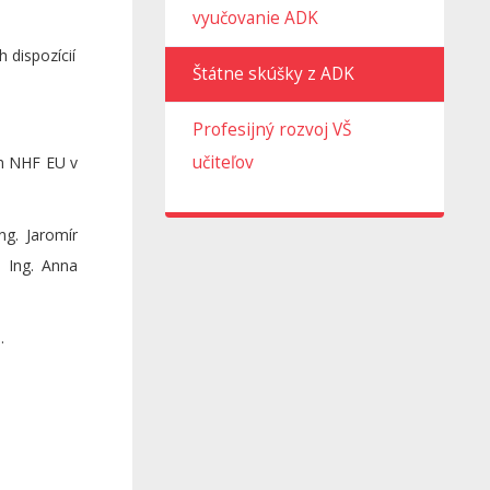
vyučovanie ADK
 dispozícií
Štátne skúšky z ADK
Profesijný rozvoj VŠ
učiteľov
um NHF EU v
ng. Jaromír
 Ing. Anna
.