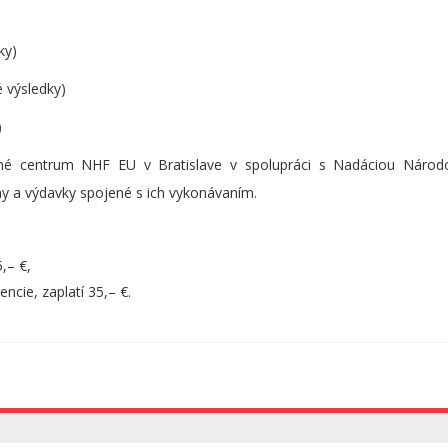
ky)
 výsledky)
)
né centrum NHF EU v Bratislave v spolupráci s Nadáciou Národ
my a výdavky spojené s ich vykonávaním.
,– €,
ncie, zaplatí 35,– €.