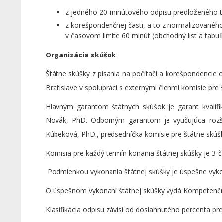
z jedného 20-minútového odpisu predloženého t
z korešpondenčnej časti, a to z normalizovanéh
v časovom limite 60 minút (obchodný list a tabuľ
Organizácia skúšok
Štátne skúšky z písania na počítači a korešpondenci
Bratislave v spolupráci s externými členmi komisie pr
Hlavným garantom štátnych skúšok je garant kvalifik
Novák, PhD. Odborným garantom je vyučujúca rozšir
Kúbeková, PhD., predsedníčka komisie pre štátne skúš
Komisia pre každý termín konania štátnej skúšky je 3-č
Podmienkou vykonania štátnej skúšky je úspešne vykon
O úspešnom vykonaní štátnej skúšky vydá Kompetenčn
Klasifikácia odpisu závisí od dosiahnutého percenta pre