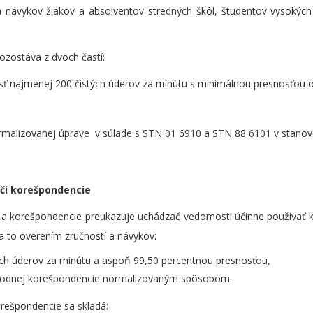
a návykov žiakov a absolventov stredných škôl, študentov vysokých 
ozostáva z dvoch častí:
osť najmenej 200 čistých úderov za minútu s minimálnou presnosťou 
ormalizovanej úprave v súlade s STN 01 6910 a STN 88 6101 v stan
ači korešpondencie
i a korešpondencie preukazuje uchádzač vedomosti účinne používať k
a to overením zručností a návykov:
tých úderov za minútu a aspoň 99,50 percentnou presnosťou,
bchodnej korešpondencie normalizovaným spôsobom.
orešpondencie sa skladá: