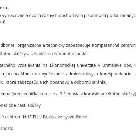
extu,
o vypracovania dvoch rôznych obchodných písomností podľa zadaných
ka).
e odborne, organizačne a technicky zabezpečuje Kompetenčné centr
e štátne skúšky a s Nadáciou Národohospodár.
ačného vzdelávania na Ekonomickej univerzite v Bratislave doc. I
ujúceho štúdia na vyučovanie administratívy a korešpondencie –
ky, ktorá zabezpečuje ich obsahovú a odbornú stránku.
lenná (predsedníčka komisie a 2 členovia z komisie pre štátne skúšky)
ať obe časti skúšky.
é centrum NHF EU v Bratislave vysvedčenie.
snosti: