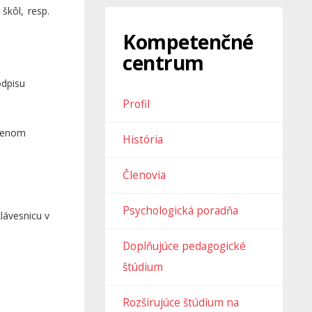
škôl, resp.
Kompetenčné
centrum
odpisu
Profil
ovenom
História
Členovia
Psychologická poradňa
lávesnicu v
Doplňujúce pedagogické
štúdium
Rozširujúce štúdium na