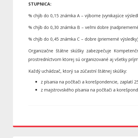
STUPNICA:
% chýb do 0,15 známka A – výborne (vynikajúce výsled
% chýb do 0,30 známka B – veľmi dobre (nadpriemerné
% chýb do 0,45 známka C – dobre (priemerné výsledky
Organizačne štátne skúšky zabezpečuje Kompetenč
prostredníctvom ktorej sú organizované aj všetky príj
Každý uchádzač, ktorý sa zúčastní štátnej skúšky:
z písania na počítači a korešpondencie, zaplatí 25
z majstrovského písania na počítači a korešponde