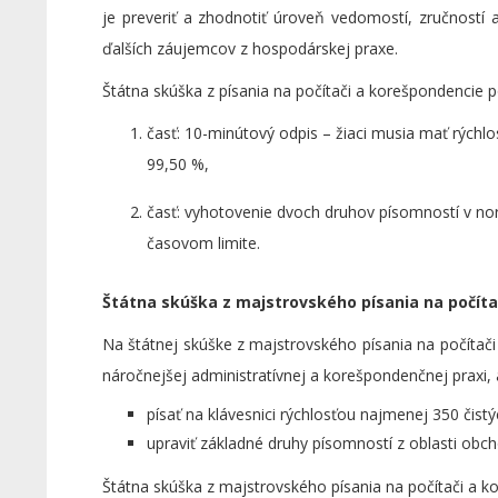
je preveriť a zhodnotiť úroveň vedomostí, zručností 
ďalších záujemcov z hospodárskej praxe.
Štátna skúška z písania na počítači a korešpondencie p
časť: 10-minútový odpis – žiaci musia mať rýchl
99,50 %,
časť: vyhotovenie dvoch druhov písomností v n
časovom limite.
Štátna skúška z majstrovského písania na počít
Na štátnej skúške z majstrovského písania na počítač
náročnejšej administratívnej a korešpondenčnej praxi, 
písať na klávesnici rýchlosťou najmenej 350 čis
upraviť základné druhy písomností z oblasti o
Štátna skúška z majstrovského písania na počítači a k