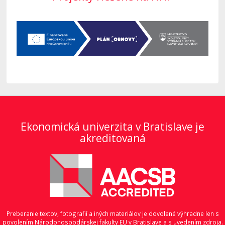
Ekonomická univerzita v Bratislave je
akreditovaná
Preberanie textov, fotografií a iných materiálov je dovolené výhradne len s
povolením Národohospodárskej fakulty EU v Bratislave a s uvedením zdroja.