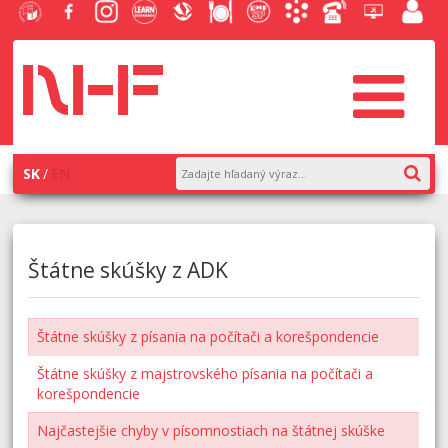
EU v
Facebook
Instagram
Learn
Slovenská
Stravovanie
Študentský
Akademický
Telefónny
Helpdesk
Zamest
Bratislave
NHF
NHF
Economics
ekonomická
parlament
informačný
zoznam
EUBA
portál
knižnica
NHF
systém
AiS2
SK
EN
Štátne skúšky z ADK
Štátne skúšky z písania na počítači a korešpondencie
Štátne skúšky z majstrovského písania na počítači a
korešpondencie
Najčastejšie chyby v písomnostiach na štátnej skúške