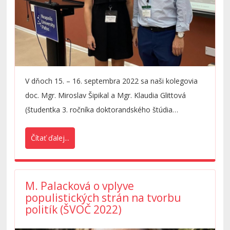
V dňoch 15. – 16. septembra 2022 sa naši kolegovia
doc. Mgr. Miroslav Šipikal a Mgr. Klaudia Glittová
(študentka 3. ročníka doktorandského štúdia
študijného odboru Economics) zúčastnili zahraničnej
Čítať ďalej...
vedeckej konferencie
17th European Conference on
Innovation and Entrepreneurship
(ECIE 2022)
v cyperskom Pafose. Konferenciu organizovala
Neapolis University Pafos a v rámci sekcie PhD
M. Palacková o vplyve
populistických strán na tvorbu
kolokvia Klaudia
vyhrala cenu za najlepšiu PhD
politík (ŠVOČ 2022)
prezentáciu
k článku s názvom
University Science
Parks as an Innovative Tool for University-Business