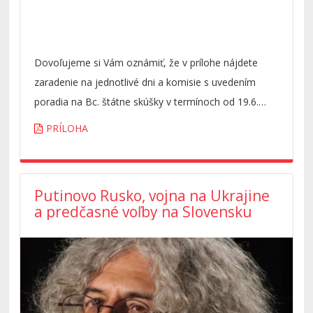
Dovoľujeme si Vám oznámiť, že v prílohe nájdete
zaradenie na jednotlivé dni a komisie s uvedením
poradia na Bc. štátne skúšky v termínoch od 19.6.
2023 do 21.6.2023 vrátane. Presný časový
PRÍLOHA
harmonogram bude zverejnený v AISe dňa 9.6.2023.
Prosíme dostavte sa na štátnu skúšku
najneskôr 15
min
.
PRED
časom uvedeným v AISe.
Putinovo Rusko, vojna na Ukrajine
a predčasné voľby na Slovensku