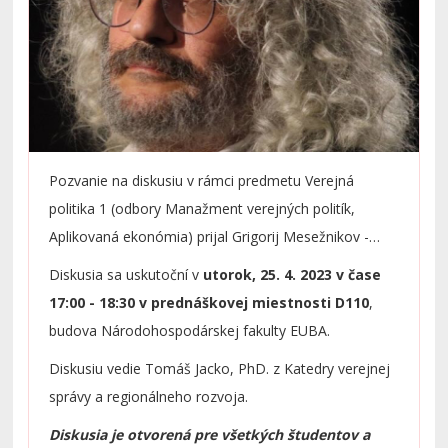
Pozvanie na diskusiu v rámci predmetu Verejná
politika 1 (odbory Manažment verejných politík,
Aplikovaná ekonómia) prijal Grigorij Mesežnikov -
politický analytik a prezident Inštitútu pre verejné
Diskusia sa uskutoční v
utorok, 25. 4. 2023 v čase
otázky. Medzi jeho posledné publikácie patrí napríklad
17:00 - 18:30 v prednáškovej miestnosti D110
,
Kto hrá ruskú ruletu na Slovensku
. Diskusia sa bude
budova Národohospodárskej fakulty EUBA.
týkať aktuálnych tém s dopadmi na verejnú politiku na
Diskusiu vedie Tomáš Jacko, PhD. z Katedry verejnej
Slovensku: vývoj politického režimu v Rusku, vojna na
správy a regionálneho rozvoja.
Ukrajine, predčasné voľby na Slovensku.
Diskusia je otvorená pre všetkých študentov a