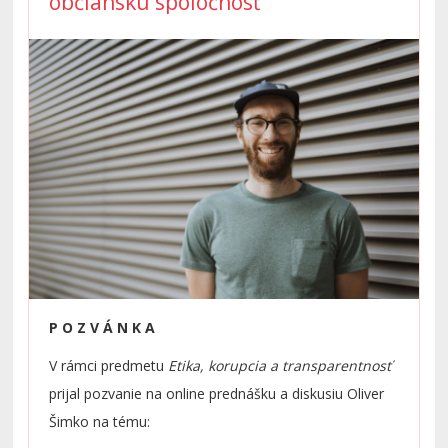
občiansku spoločnosť
P O Z V Á N K A
V rámci predmetu
Etika, korupcia a transparentnosť
prijal pozvanie na online prednášku a diskusiu Oliver
Šimko na tému: