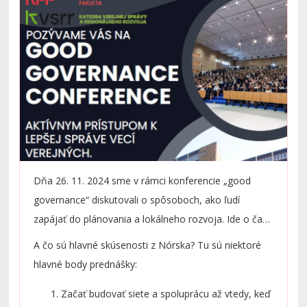
Dňa 26. 11. 2024 sme v rámci konferencie „good
governance“ diskutovali o spôsoboch, ako ľudí
zapájať do plánovania a lokálneho rozvoja. Ide o časť
spoločného projektu s našim nórskym partnerom
A čo sú hlavné skúsenosti z Nórska? Tu sú niektoré
z University College for Green development. Týmto
hlavné body prednášky:
chceme poďakovať všetkým zúčastneným osobám,
Začať budovať siete a spoluprácu až vtedy, keď
ktorí svojimi vystúpeniami prispeli k aktívnej diskusii.