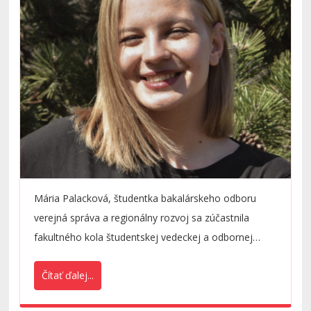
Cooperation.
Mária Palacková, študentka bakalárskeho odboru
verejná správa a regionálny rozvoj sa zúčastnila
fakultného kola študentskej vedeckej a odbornej
činnosti (ŠVOČ).
Čítať ďalej...