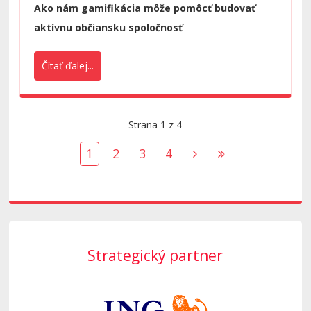
Ako nám gamifikácia môže pomôcť budovať
aktívnu občiansku spoločnosť
Čítať ďalej...
Strana 1 z 4
1
2
3
4
Strategický partner