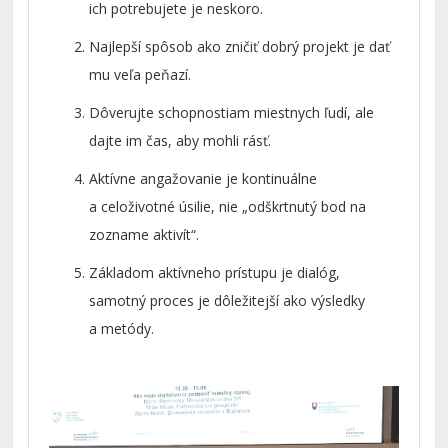
ich potrebujete je neskoro.
Johanovi Barstadovi z University College for Greeen
Development, Jane Červenákovej z Únie miest, Jánovi
Najlepší spôsob ako zničiť dobrý projekt je dať
Mazúrovi z mesta Bratislava, Martinovi Pechovskému
mu veľa peňazí.
z Ministerstva vnútra SR a Milanovi Ištvánovi
Dôverujte schopnostiam miestnych ľudí, ale
z Partnerstiev pre prosperitu ako aj našim kolegom
dajte im čas, aby mohli rásť.
Tomášovi Černenkovi a Martinovi Bezekovi a v
Aktívne angažovanie je kontinuálne
neposlednom rade samotným účastníkom, ktorí
a celoživotné úsilie, nie „odškrtnutý bod na
prispeli k podnetnej a zaujímavej diskusii.
zozname aktivít“.
Základom aktívneho prístupu je dialóg,
samotný proces je dôležitejší ako výsledky
a metódy.