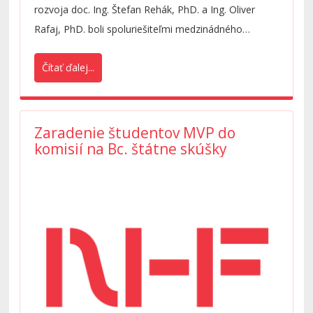
rozvoja doc. Ing. Štefan Rehák, PhD. a Ing. Oliver
Rafaj, PhD. boli spoluriešiteľmi medzinádného
projektu grantovej agentúry ERASMUS+ s
Čítať ďalej...
názvom:
Digitálne zručnosti a medziodborové
podnikanie pre spoločenské výzvy
.
Zaradenie študentov MVP do
komisií na Bc. štátne skúšky