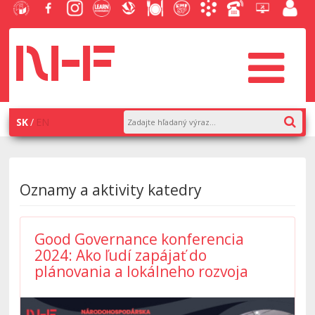
EU v
Facebook
Instagram
Learn
Slovenská
Stravovanie
Študentský
Akademický
Telefónny
Helpdesk
Zamest
Bratislave
NHF
NHF
Economics
ekonomická
parlament
informačný
zoznam
EUBA
portál
knižnica
NHF
systém
AiS2
SK
EN
Oznamy a aktivity katedry
Good Governance konferencia
2024: Ako ľudí zapájať do
plánovania a lokálneho rozvoja