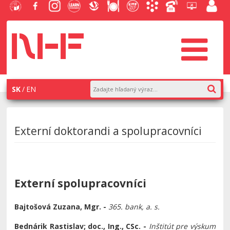
EU v
Facebook
Instagram
Learn
Slovenská
Stravovanie
Študentský
Akademický
Telefónny
Helpdesk
Zamest
Bratislave
NHF
NHF
Economics
ekonomická
parlament
informačný
zoznam
EUBA
portál
knižnica
NHF
systém
AiS2
SK
EN
Externí doktorandi a spolupracovníci
Externí spolupracovníci
Bajtošová Zuzana, Mgr. -
365. bank, a. s.
Bednárik Rastislav; doc., Ing., CSc. -
Inštitút pre výskum