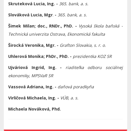
Skruteková Lucia, Ing. -
365. bank, a. s.
Slováková Lucia, Mgr
.
-
365. bank, a. s.
Šimek Milan; doc., RNDr., PhD. -
Vysoká škola baňská -
Technická univerzita Ostrava, Ekonomická fakulta
Širocká Veronika, Mgr. -
Grafton Slovakia, s. r. o.
Uhlerová Monika; PhDr., PhD. -
prezidentka KOZ SR
Ujváriová Ingrid, Ing. -
riaditeľka odboru sociálnej
ekonomiky, MPSVaR SR
Vassová Adriana, Ing. -
daňová poradkyňa
Virličová Michaela, Ing. -
VÚB, a. s.
Michaela Nováková, Phd.