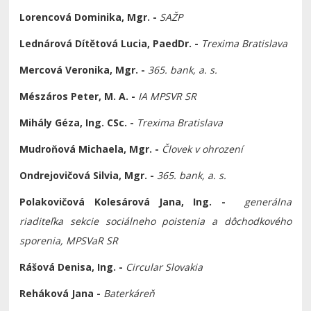
Lorencová Dominika, Mgr. -
SAŽP
Lednárová Dítětová Lucia, PaedDr. -
Trexima Bratislava
Mercová Veronika, Mgr. -
365. bank, a. s.
Mészáros Peter, M. A. -
IA MPSVR SR
Mihály Géza, Ing. CSc. -
Trexima Bratislava
Mudroňová Michaela, Mgr. -
Človek v ohrození
Ondrejovičová Silvia, Mgr.
-
365. bank, a. s.
Polakovičová Kolesárová Jana, Ing. -
generálna
riaditeľka sekcie sociálneho poistenia a dôchodkového
sporenia, MPSVaR SR
Rášová Denisa, Ing. -
Circular Slovakia
Reháková Jana -
Baterkáreň