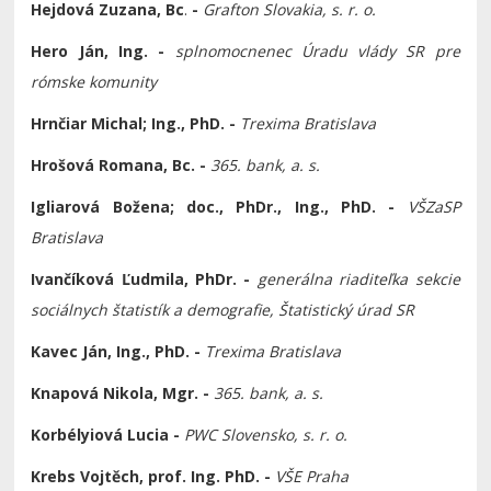
Hejdová Zuzana, Bc
.
-
Grafton Slovakia, s. r. o.
Hero Ján, Ing. -
splnomocnenec
Úradu vlády SR pre
rómske komunity
Hrnčiar Michal; Ing., PhD. -
Trexima Bratislava
Hrošová Romana, Bc. -
365. bank, a. s.
Igliarová Božena; doc., PhDr., Ing., PhD. -
VŠZaSP
Bratislava
Ivančíková Ľudmila, PhDr. -
g
enerálna riaditeľka sekcie
sociálnych štatistík a demografie,
Štatistický úrad SR
Kavec Ján, Ing., PhD. -
Trexima Bratislava
Knapová Nikola, Mgr. -
365. bank, a. s.
Korbélyiová Lucia -
PWC Slovensko, s. r. o.
Krebs Vojtěch, prof. Ing. PhD. -
VŠE Praha