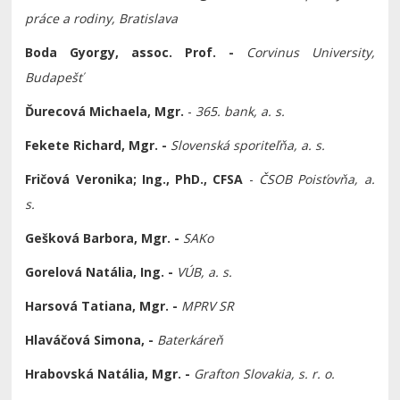
práce a rodiny, Bratislava
Boda Gyorgy, assoc. Prof. -
Corvinus University,
Budapešť
Ďurecová Michaela, Mgr.
-
365. bank, a. s.
Fekete Richard, Mgr. -
Slovenská sporiteľňa, a. s.
Fričová Veronika; Ing., PhD., CFSA
-
ČSOB Poisťovňa, a.
s.
Gešková Barbora, Mgr. -
SAKo
Gorelová Natália, Ing. -
VÚB, a. s.
Harsová Tatiana, Mgr. -
MPRV SR
Hlaváčová Simona, -
Baterkáreň
Hrabovská Natália, Mgr. -
Grafton Slovakia, s. r. o.