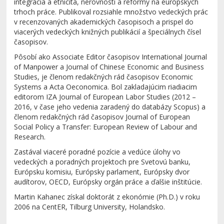
integrácia a etnicita, nerovnosti a reformy na európskych
trhoch práce. Publikoval rozsiahle množstvo vedeckých prác
v recenzovaných akademických časopisoch a prispel do
viacerých vedeckých knižných publikácií a špeciálnych čísel
časopisov.
Pôsobí ako Associate Editor časopisov International Journal
of Manpower a Journal of Chinese Economic and Business
Studies, je členom redakčných rád časopisov Economic
Systems a Acta Oeconomica. Bol zakladajúcim riadiacim
editorom IZA Journal of European Labor Studies (2012 –
2016, v čase jeho vedenia zaradený do databázy Scopus) a
členom redakčných rád časopisov Journal of European
Social Policy a Transfer: European Review of Labour and
Research.
Zastával viaceré poradné pozície a vedúce úlohy vo
vedeckých a poradných projektoch pre Svetovú banku,
Európsku komisiu, Európsky parlament, Európsky dvor
audítorov, OECD, Európsky orgán práce a ďalšie inštitúcie.
Martin Kahanec získal doktorát z ekonómie (Ph.D.) v roku
2006 na CentER, Tilburg University, Holandsko.