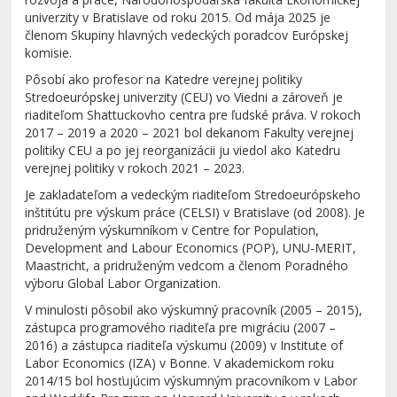
univerzity v Bratislave od roku 2015. Od mája 2025 je
členom Skupiny hlavných vedeckých poradcov Európskej
komisie.
Pôsobí ako profesor na Katedre verejnej politiky
Stredoeurópskej univerzity (CEU) vo Viedni a zároveň je
riaditeľom Shattuckovho centra pre ľudské práva. V rokoch
2017 – 2019 a 2020 – 2021 bol dekanom Fakulty verejnej
politiky CEU a po jej reorganizácii ju viedol ako Katedru
verejnej politiky v rokoch 2021 – 2023.
Je zakladateľom a vedeckým riaditeľom Stredoeurópskeho
inštitútu pre výskum práce (CELSI) v Bratislave (od 2008). Je
pridruženým výskumníkom v Centre for Population,
Development and Labour Economics (POP), UNU-MERIT,
Maastricht, a pridruženým vedcom a členom Poradného
výboru Global Labor Organization.
V minulosti pôsobil ako výskumný pracovník (2005 – 2015),
zástupca programového riaditeľa pre migráciu (2007 –
2016) a zástupca riaditeľa výskumu (2009) v Institute of
Labor Economics (IZA) v Bonne. V akademickom roku
2014/15 bol hosťujúcim výskumným pracovníkom v Labor