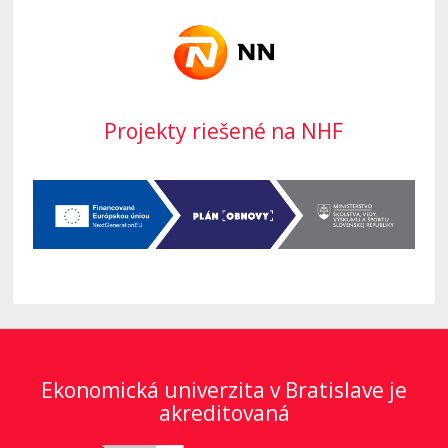
Projekty riešené na NHF
Ekonomická univerzita v Bratislave je
akreditovaná