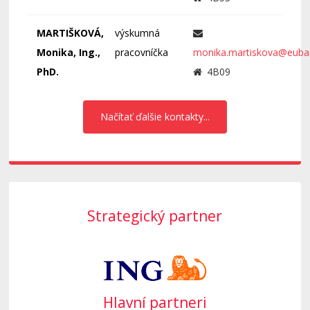
MARTIŠKOVÁ,
výskumná
Monika, Ing.,
pracovníčka
monika.martiskova@euba
PhD.
4B09
Načítať ďalšie kontakty...
Strategický partner
Hlavní partneri