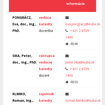
informácie
PONGRÁCZ,
vedúca
Eva, doc., Ing.,
katedry
eva.pongracz@euba.sk
PhD.
docentka
+421 2 6729
1499
4B46
SIKA, Peter,
zástupca
doc., Ing., PhD.
vedúcej
peter.sika@euba.sk
katedry
+421 2 6729
docent
1450
4B50
KLIMKO,
tajomník
Roman, Ing.,
katedry
roman.klimko@euba.sk