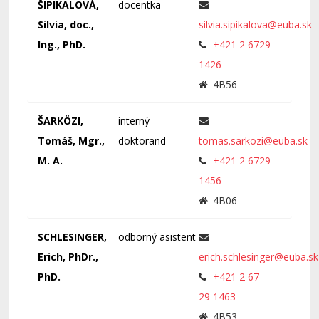
ŠIPIKALOVÁ,
docentka
Silvia, doc.,
silvia.sipikalova@euba.sk
Ing., PhD.
+421 2 6729
1426
4B56
ŠARKÖZI,
interný
Tomáš, Mgr.,
doktorand
tomas.sarkozi@euba.sk
M. A.
+421 2 6729
1456
4B06
SCHLESINGER,
odborný asistent
Erich, PhDr.,
erich.schlesinger@euba.sk
PhD.
+421 2 67
29 1463
4B53