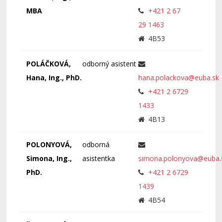
MBA
+421 2 67
29 1463
4B53
POLÁČKOVÁ,
odborný asistent
Hana, Ing., PhD.
hana.polackova@euba.sk
+421 2 6729
1433
4B13
POLONYOVÁ,
odborná
Simona, Ing.,
asistentka
simona.polonyova@euba.
PhD.
+421 2 6729
1439
4B54