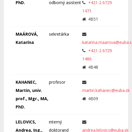
PhD.
odborný asistent
+421 2 6729
1471
4B51
MAÁROVÁ,
sekretárka
Katarína
katarina.maarova@euba.s
+421 2 6729
1486
4B48
KAHANEC,
profesor
Martin, univ.
martin.kahanec@euba.sk
prof., Mgr., MA,
4B09
PhD.
LELOVICS,
interný
Andrea, Ing.,
doktorand
andrea.lelovics@euba.sk