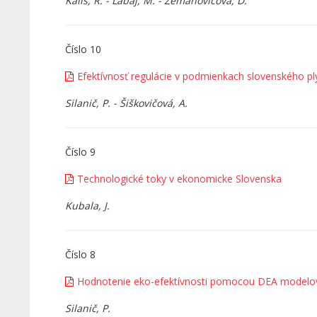
Kališ, R. - Lábaj, M. - Zemanovičová, D.
Číslo 10
Efektívnosť regulácie v podmienkach slovenského p
Silanič, P. - Šiškovičová, A.
Číslo 9
Technologické toky v ekonomicke Slovenska
Kubala, J.
Číslo 8
Hodnotenie eko-efektívnosti pomocou DEA modelo
Silanič, P.