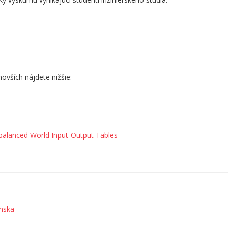
vších nájdete nižšie:
 balanced World Input-Output Tables
enska