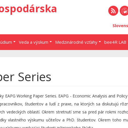
ospodárska
RSS
EU 
Sloven
Brat
túdium
Veda a výskum
Medzinárodné vzťahy
bee4R LAB
er Series
iky EAPG Working Paper Series. EAPG - Economic Analysis and Policy
pracovníkov, študentov a ľudí z praxe, na ktorých sa diskutujú rô
ch vedeckých oblastí. Okrem stretnutí sme sa pred pár rokmi rozho
sledky vlastného výskumu učiteľov a PhD. študentov. Okrem toho m
 výskumu vynikajúci študenti inžinierskeho štúdia.