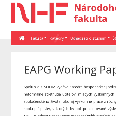
Národoh
fakulta
Fakulta
Katedry
Uchádzači o štúdium
Š
EAPG Working Pap
Spolu s o.z. SOLIM vydáva Katedra hospodárksej polit
neformálne stretnutia učiteľov, mladých výskumných 
spoločenského života, ako aj výskumné práce z rôzny
spolu príspevky, v ktorých by boli prezentované vý
EAPG Working Paper Series možnosť publikovať výsledky