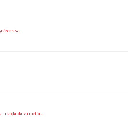
lynárenstva
v - dvojkroková metóda