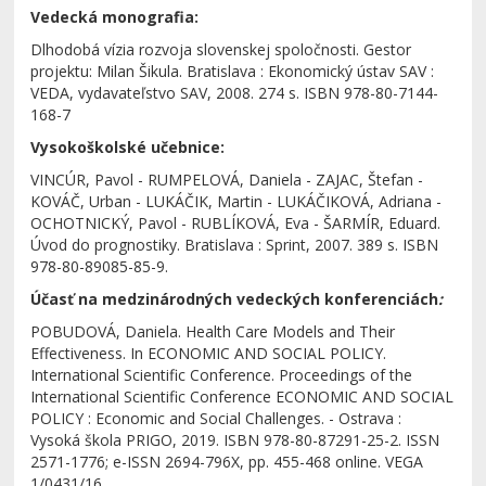
Vedecká monografia:
Dlhodobá vízia rozvoja slovenskej spoločnosti. Gestor
projektu: Milan Šikula. Bratislava : Ekonomický ústav SAV :
VEDA, vydavateľstvo SAV, 2008. 274 s. ISBN 978-80-7144-
168-7
Vysokoškolské učebnice:
VINCÚR, Pavol - RUMPELOVÁ, Daniela - ZAJAC, Štefan -
KOVÁČ, Urban - LUKÁČIK, Martin - LUKÁČIKOVÁ, Adriana -
OCHOTNICKÝ, Pavol - RUBLÍKOVÁ, Eva - ŠARMÍR, Eduard.
Úvod do prognostiky. Bratislava : Sprint, 2007. 389 s. ISBN
978-80-89085-85-9.
Účasť na medzinárodných vedeckých konferenciách
:
POBUDOVÁ, Daniela. Health Care Models and Their
Effectiveness. In ECONOMIC AND SOCIAL POLICY.
International Scientific Conference. Proceedings of the
International Scientific Conference ECONOMIC AND SOCIAL
POLICY : Economic and Social Challenges. - Ostrava :
Vysoká škola PRIGO, 2019. ISBN 978-80-87291-25-2. ISSN
2571-1776; e-ISSN 2694-796X, pp. 455-468 online. VEGA
1/0431/16.