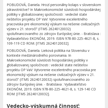
POBUDOVÁ, Daniela. Hrozí personálny kolaps v slovenskom
zdravotníctve? In Makroekonomické súvislosti hospodárskej
politiky v globalizovanej spoločnosti : vedecké state
riešiteľov projektu OP VaV: Vytvorenie excelentného
pracoviska pre ekonomický výskum na riešenie civilizačných
výziev v 21. storočí“ (ITMS 26240120032)
spolufinancovaného zo zdrojov Európskej únie. - Bratislava :
Vydavateľstvo EKONÓM, 2019. ISBN 978-80-225-4621-8, s.
109-119 CD ROM. [ITMS 26240120032].
POBUDOVÁ, Daniela. Lieková politika na Slovensku v
kontexte medzinárodného porovnania. In
Makroekonomické súvislosti hospodárskej politiky v
globalizovanej spoločnosti : vedecké state riešiteľov
projektu OP VaV: Vytvorenie excelentného pracoviska pre
ekonomický výskum na riešenie civilizačných výziev v 21.
storočí“ (ITMS 26240120032) spolufinancovaného zo
zdrojov Európskej únie. - Bratislava : Vydavateľstvo
EKONÓM, 2019. ISBN 978-80-225-4621-8, s. 129-140 CD
ROM. [ITMS 26240120032].
Vedecko-výskumná činnosť: