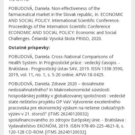
POBUDOVÁ, Daniela. Non-effectiveness of the
farmaceutical market in the Slovak republic, In. ECONOMIC
AND SOCIAL POLICY. International Scientific Conference.
Proceedings of the Internation Scientific Conference
ECONOMIC AND SOCIAL POLICY: Economic and Social
Challenges. Čelandá: Vysoká škola PRIGO, 2020.
Ostatné príspevky:
POBUDOVÁ, Daniela. Cross-National Comparisons of
Health System. In Prognostické práce : vedecký časopis. -
Bratislava : Prognostický ústav SAV, 2019. ISSN 1338-3590,
2019, vol. 11, no. 1, s. 5-20 online. APVV-18-0425.
POBUDOVÁ, Daniela. Zdravie 2020 – dosiahnutie
nedosiahnuteľného? In Makroekonomické súvislosti
hospodárskej politiky v globalizovanej spoločnosti : vedecké
state riešiteľov projektu OP VaV: Vytvorenie excelentného
pracoviska pre ekonomický výskum na riešenie civilizačných
výziev v 21. storočí“ (ITMS 26240120032)
spolufinancovaného zo zdrojov Európskej únie. - Bratislava :
Vydavateľstvo EKONÓM, 2019. ISBN 978-80-225-4621-8, s.
120-128 CD-ROM. [ITMS 26240120032].