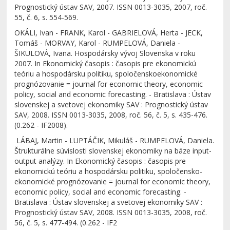
Prognostický ústav SAV, 2007. ISSN 0013-3035, 2007, roč.
55, č. 6, s. 554-569.
OKÁLI, Ivan - FRANK, Karol - GABRIELOVÁ, Herta - JECK,
Tomáš - MORVAY, Karol - RUMPELOVÁ, Daniela -
ŠIKULOVÁ, Ivana. Hospodársky vývoj Slovenska v roku
2007. In Ekonomický časopis : časopis pre ekonomickú
teóriu a hospodársku politiku, spoločenskoekonomické
prognózovanie = journal for economic theory, economic
policy, social and economic forecasting. - Bratislava : Ústav
slovenskej a svetovej ekonomiky SAV : Prognostický ústav
SAV, 2008. ISSN 0013-3035, 2008, roč. 56, č. 5, s. 435-476.
(0.262 - IF2008).
LÁBAJ, Martin - LUPTÁČIK, Mikuláš - RUMPELOVÁ, Daniela.
Štrukturálne súvislosti slovenskej ekonomiky na báze input-
output analýzy. In Ekonomický časopis : časopis pre
ekonomickú teóriu a hospodársku politiku, spoločensko-
ekonomické prognózovanie = journal for economic theory,
economic policy, social and economic forecasting. -
Bratislava : Ústav slovenskej a svetovej ekonomiky SAV :
Prognostický ústav SAV, 2008. ISSN 0013-3035, 2008, roč.
56, č. 5, s. 477-494. (0.262 - IF2