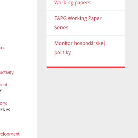
Working papers
EAPG Working Paper
Series
Monitor hospodárskej
ko-
politiky
ctivity:
.
ment:
f
ory:
ssues
velopment