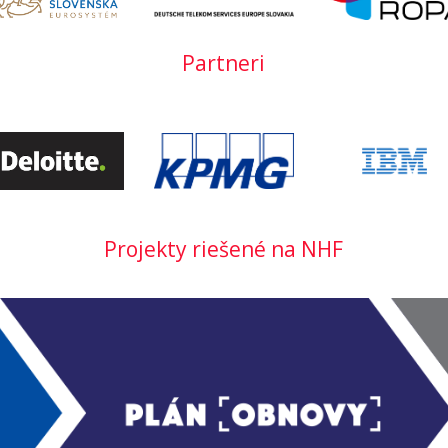
Partneri
Projekty riešené na NHF