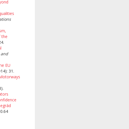
eyond
ualities
ations
ism,
 the
24.
l
 and
the EU
014): 31.
Motorways
).
ators
onfidence
segrád
0.64