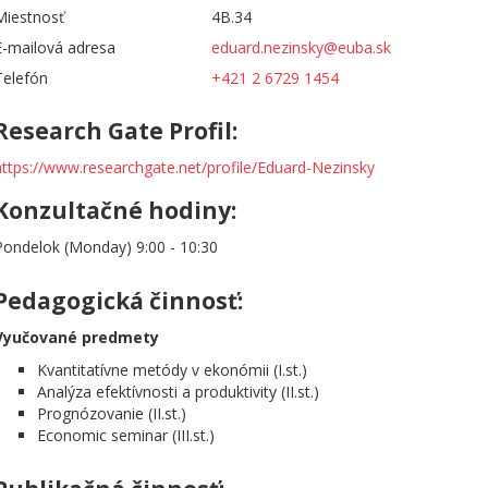
Miestnosť
4B.34
E-mailová adresa
eduard.nezinsky@euba.sk
Telefón
+421 2 6729 1454
Research Gate Profil:
https://www.researchgate.net/profile/Eduard-Nezinsky
Konzultačné hodiny:
Pondelok (Monday) 9:00 - 10:30
Pedagogická činnosť:
Vyučované predmety
Kvantitatívne metódy v ekonómii (I.st.)
Analýza efektívnosti a produktivity (II.st.)
Prognózovanie (II.st.)
Economic seminar (III.st.)