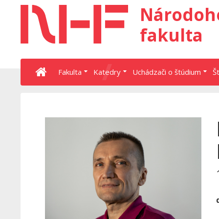
Národoh
fakulta
Fakulta
Katedry
Uchádzači o štúdium
Š