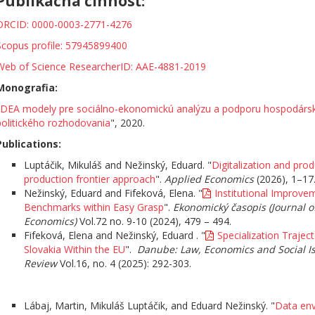
Publikačná činnosť:
ORCID: 0000-0003-2771-4276
Scopus profile: 57945899400
Web of Science ResearcherID: AAE-4881-2019
Monografia:
DEA modely pre sociálno-ekonomickú analýzu a podporu hospodárs
politického rozhodovania
", 2020.
Publications:
Luptáčik, Mikuláš and Nežinský, Eduard. "
Digitalization and produ
production frontier approach
".
Applied Economics
(2026), 1–17
Nežinský, Eduard and Fifeková, Elena. "
Institutional Improve
Benchmarks within Easy Grasp
".
Ekonomický časopis (Journal o
Economics)
Vol.72 no. 9-10 (2024), 479 – 494.
Fifeková, Elena and Nežinský, Eduard . "
Specialization Traject
Slovakia Within the EU
".
Danube: Law, Economics and Social I
Review
Vol.16, no. 4 (2025): 292-303.
Lábaj, Martin, Mikuláš Luptáčik, and Eduard Nežinský. "
Data en