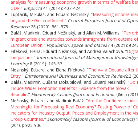
analysis for measuring economic growth in terms of welfare b
GDP
."
Empirica
41 (2014): 407-424.
Luptáčik, Mikuláš, and Eduard Nežinský. "
Measuring income ineq
beyond the Gini coefficient.
"
Central European Journal of Oper
Research
28 (2020): 561-578.
Baláž, Vladimír, Eduard Nežinský, and Allan M. Williams. "
Terror
migrant crisis and attitudes towards immigrants from outside of
European Union
."
Population, space and place
27.4 (2021): e24
Fifeková, Elena, Eduard Nežinský, and Andrea Valachová. "
Digita
inequalities
."
International Journal of Management Knowledge
Learning
8 (2019): 145-57.
Nezinský, Eduard, and Elena Fifeková. "
The V4: a Decade after 
Entry.
"
Entrepreneurial Business and Economics Review
2.2 (2
Baláž, Vladimír, Dušana Dokupilová, and Eduard Nežinský. "
Do 
Induce Wider Economic Benefits? Evidence from the Slovak
Republic.
"
Ekonomický časopis (Journal of Economics)
66.5 (2018
Nežinský, Eduard, and Vladimír Baláž. "
Are the Confidence Indic
Meaningful for Forecasting Real Economy? Testing Power of C
Indicators for Industry Output, Prices and Employment in the Vi
Group Countries
."
Ekonomický časopis (Journal of Economics)
1
(2016): 923-936.