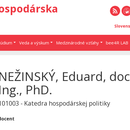
ospodárska
RSS
EU 
Sloven
Brat
túdium
Veda a výskum
Medzinárodné vzťahy
bee4R LAB
NEŽINSKÝ, Eduard, doc
Ing., PhD.
101003 - Katedra hospodárskej politiky
docent