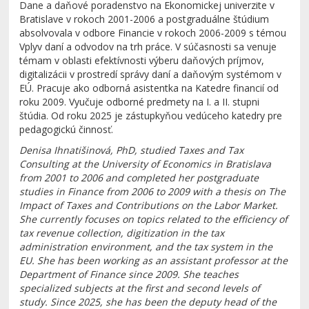
Dane a daňové poradenstvo na Ekonomickej univerzite v
Bratislave v rokoch 2001-2006 a postgraduálne štúdium
absolvovala v odbore Financie v rokoch 2006-2009 s témou
Vplyv daní a odvodov na trh práce. V súčasnosti sa venuje
témam v oblasti efektívnosti výberu daňových príjmov,
digitalizácii v prostredí správy daní a daňovým systémom v
EÚ. Pracuje ako odborná asistentka na Katedre financií od
roku 2009. Vyučuje odborné predmety na I. a II. stupni
štúdia. Od roku 2025 je zástupkyňou vedúceho katedry pre
pedagogickú činnosť.
Denisa Ihnatišinová, PhD, studied Taxes and Tax
Consulting at the University of Economics in Bratislava
from 2001 to 2006 and completed her postgraduate
studies in Finance from 2006 to 2009 with a thesis on The
Impact of Taxes and Contributions on the Labor Market.
She currently focuses on topics related to the efficiency of
tax revenue collection, digitization in the tax
administration environment, and the tax system in the
EU. She has been working as an assistant professor at the
Department of Finance since 2009. She teaches
specialized subjects at the first and second levels of
study. Since 2025, she has been the deputy head of the