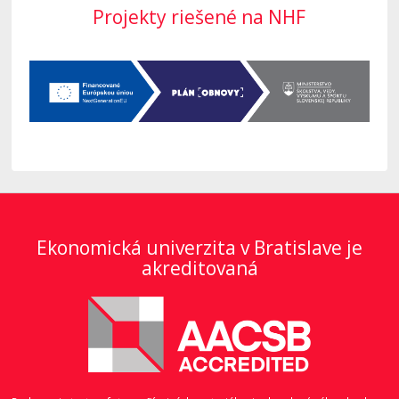
Projekty riešené na NHF
Ekonomická univerzita v Bratislave je
akreditovaná