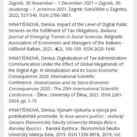
Zagreb, 30 November – 1 December 2021 = Zagreb, 30.
studenog – 1. prosinca 2021
. Zagreb: Sveučilište u Zagrebu,
2022, 527-540. ISSN 2706-3801.
IHNATIŠINOVÁ, Denisa. Impact of the Level of Digital Public
Services on the Fulfillment of Tax Obligations.
Balkans
Journal of Emerging Trends in Social Sciences
. Belgrade:
Association of Economists and Managers of the Balkans -
UdEkoM Balkan, 2021,
4
(2), 100-109. ISSN 2620-164X.
IHNATIŠINOVÁ, Denisa. Digitalization of Tax Administration
Communication Under the Effect of Global Megatrends of
the Digital Age. In Globalization and its Socio-Economic
Consequences 2020. International Scientific
Conference.
Globalization and Its Socio-Economic
Consequences 2020 : The 20th International Scientific
Conference
. - Žilina : University of Žilina, 2021. ISSN 2261-
2424, pp. 1-10
IHNATIŠINOVÁ, Denisa. Význam výskumu a vývoja pre
podnikateľské prostredie. In
Acta aerarii publici : vedecký
časopis Ekonomickej fakulty Univerzity Mateja Bela v
Banskej Bystrici
. - Banská Bystrica : Ekonomická fakulta
Univerzity Mateja Bela, 2019. ISSN 1336-8818, 2019, roč.