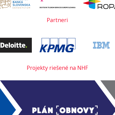
Partneri
Projekty riešené na NHF