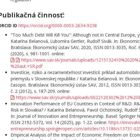
Publikačná činnosť:
ORCID ID
https://orcid.org/0000-0003-2634-9238
"Too Much Debt Will Kill You": Although not in Central Europe, y
Katarína Belanová, Ľubomíra Gertler, Rudolf Sivák. In: Ekonomic
Bratislava: Ekonomický ústav SAV, 2020, ISSN 0013-3035, Roč. 6
(2020), s. 981-1001. online:
https://www.sav.sk/journals/uploads/1215132410%2020%
%20aut.+SR.pdf
Investície, riziko a nezameniteľnosť investícií: príklad automobil
priemyslu v Slovenskej republike / Katarína Belanová. In: Ekono
časopis. Bratislava: Ekonomický ústav SAV, 2012, ISSN 0013-303
č. 2 (2012), s. 187-209. online:
https://www.sav.sk/journals/uploads/0622120302%2012%20
Innovation Performance of EU Countries in Context of R&D: R
Risk in Slovakia? / Katarína Belanová, Pavol Ochotnický, Rudolf 
In: Journal of Innovation and Entrepreneurship. Basel: Springer 
ISSN 2192-5372, Vol. 14 (2025), pp. 1-22. online:
https://innovati
entrepreneurship.springeropen.com/articles/10.1186/s13731-02
Empirical Analysis of the Impact of Economic Freedom on Eco