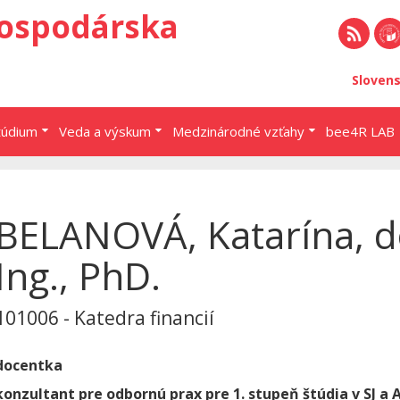
ospodárska
RSS
EU 
Sloven
Brat
túdium
Veda a výskum
Medzinárodné vzťahy
bee4R LAB
BELANOVÁ, Katarína, d
Ing., PhD.
101006 - Katedra financií
docentka
konzultant pre odbornú prax pre 1. stupeň štúdia v SJ a A