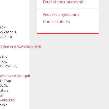
Externí spolupracovníci
Vedecká a výskumná
činnosť katedry
et /
ký časopis.
8, č. 10
20Gertler%20a%20kol.%20-
ového
mický
5, Roč. 60,
Belanova%20RS.pdf
&D Trap
Sivák.
Nature,
on-
5-00533-5
nomic