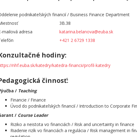
Oddelenie podnikateľských financií / Business Finance Department
Miestnosť
3B.38
E-mailová adresa
katarina.belanova@euba.sk
Telefón
+421 2 6729 1338
Konzultačné hodiny:
https://nhf.euba.sk/katedry/katedra-financii/profil-katedry
Pedagogická činnosť:
Výučba /
Teaching
Financie / Finance
Úvod do podnikateľských financií / Introduction to Corporate Fi
Garant /
Course
Leader
Riziko a neistota vo financiách / Risk and uncertainty in finance
Riadenie rizík vo financiách a regulácia / Risk management in fi
regulation