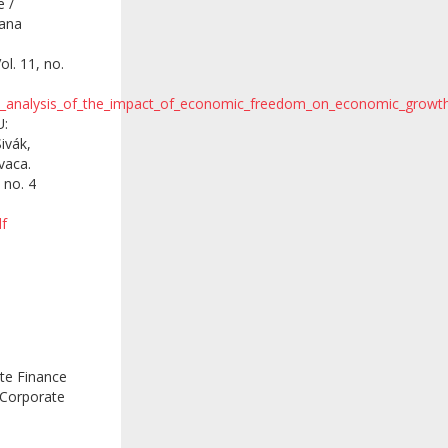
e /
iana
ol. 11, no.
rical_analysis_of_the_impact_of_economic_freedom_on_economic_growt
U:
ivák,
vaca.
 no. 4
df
ate Finance
n Corporate