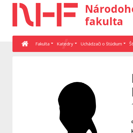
Národoh
fakulta
Fakulta
Katedry
Uchádzači o štúdium
Š