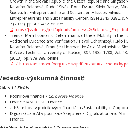
Growth in the Slovak Republic, the Czech Republic and Singapor
Katarína Belanová, Rudolf Sivák, Boris Dziura, Silvia Bastyr, Mir
Šípová. In: Entrepreneurship and Sustainability Issues. Vilnius:
Entrepreneurship and Sustainability Center, ISSN 2345-0282, s. V
2 (2023), pp. 419-432. online:
https://jssidoi.org/jesi/uploads/articles/42/Belanova_Empi
Trends, Main Economic Determinants of the e-Mobility in the E
Additional Evidence and Verification / Pavol Ochotnický, Rudolf S
Katarína Belanová, František Hocman. In: Acta Montanistica Slo
Košice : Technical University of Košice, ISSN 1335-1788, Vol. 28,
(2023), pp. 878-888. online:
https://actamont.fberg.tuke.sk/pdf/2023/n4/7Ochotnicky.p
Vedecko-výskumná činnosť:
Oblasti /
Fields
Podnikové financie /
Corporate Finance
Financie MSP / SME Finance
Udržateľnosť v podnikových financiách /Sustainability in Corpor
Digitalizácia a AI v podnikateľskej sfére / Digitalization and AI i
Finance
Aktuálne riešené projekty /
Current projects