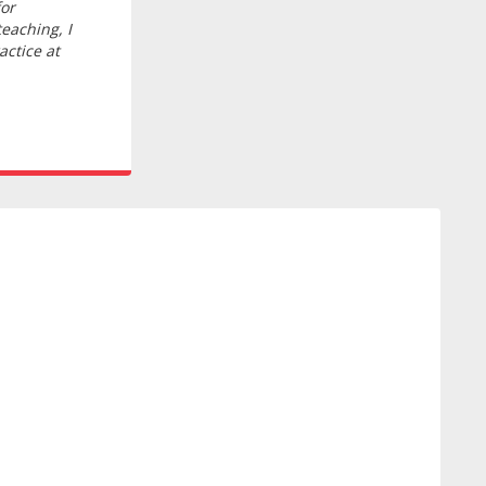
for
teaching, I
actice at