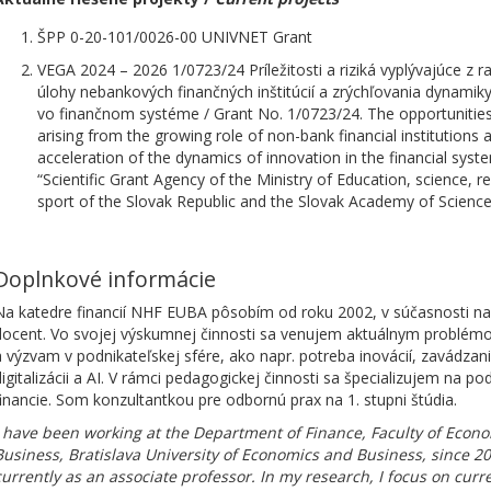
ŠPP 0-20-101/0026-00 UNIVNET Grant
VEGA 2024 – 2026 1/0723/24 Príležitosti a riziká vyplývajúce z r
úlohy nebankových finančných inštitúcií a zrýchľovania dynamiky
vo finančnom systéme / Grant No. 1/0723/24. The opportunities
arising from the growing role of non-bank financial institutions 
acceleration of the dynamics of innovation in the financial syst
“Scientific Grant Agency of the Ministry of Education, science, 
sport of the Slovak Republic and the Slovak Academy of Science
Doplnkové informácie
Na katedre financií NHF EUBA pôsobím od roku 2002, v súčasnosti na 
docent. Vo svojej výskumnej činnosti sa venujem aktuálnym problé
a výzvam v podnikateľskej sfére, ako napr. potreba inovácií, zavádzan
digitalizácii a AI. V rámci pedagogickej činnosti sa špecializujem na po
financie. Som konzultantkou pre odbornú prax na 1. stupni štúdia.
I have been working at the Department of Finance, Faculty of Econ
Business, Bratislava University of Economics and Business, since 20
currently as an associate professor. In my research, I focus on curr