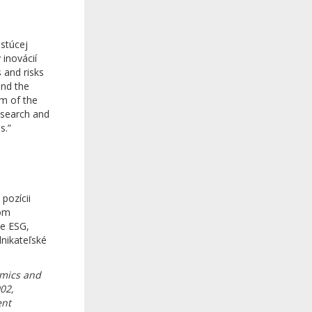
astúcej
 inovácií
 and risks
and the
em of the
research and
s.”
pozícii
mom
ie ESG,
dnikateľské
omics and
02,
ent