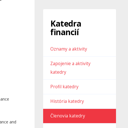
Katedra
financií
Oznamy a aktivity
Zapojenie a aktivity
katedry
Profil katedry
nance
História katedry
Členovia katedry
nance and