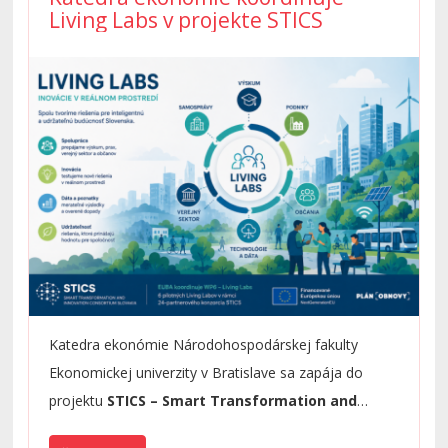
Living Labs v projekte STICS
they readjust after living abroad.
Katedra ekonómie Národohospodárskej fakulty
Ekonomickej univerzity v Bratislave sa zapája do
projektu
STICS – Smart Transformation and
Innovation Consortium Slovakia
ako súčasť tímu