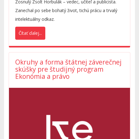
Zosnulý Zsolt Horbulák – vedec, učiteľ a publicista.
Zanechal po sebe bohatý život, tichú prácu a trvalý
intelektuálny odkaz.
Čítať ďalej...
Okruhy a forma štátnej záverečnej
skúšky pre študijný program
Ekonómia a právo