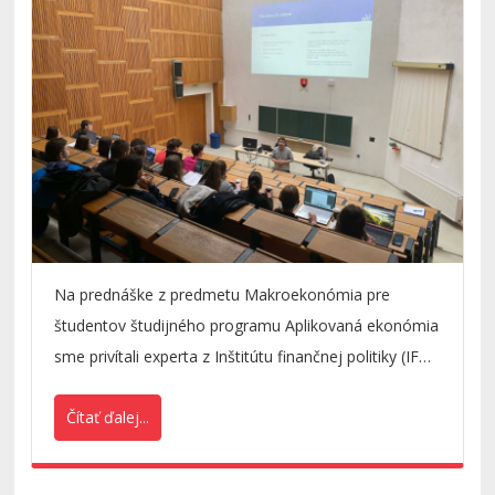
Na prednáške z predmetu Makroekonómia pre
študentov študijného programu Aplikovaná ekonómia
sme privítali experta z Inštitútu finančnej politiky (IFP)
Daniela Dujavu
, pôsobiaceho na Odbore
Čítať ďalej...
makroekonomických analýz a prognóz.