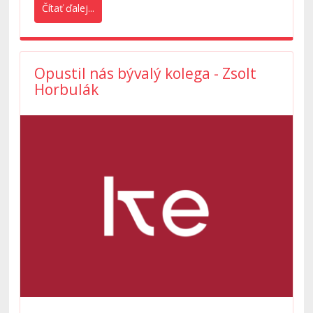
Čítať ďalej...
Opustil nás bývalý kolega - Zsolt
Horbulák