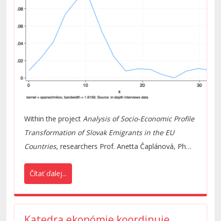
Within the project
Analysis of Socio-Economic Profile
Transformation of Slovak Emigrants in the EU
Countries
, researchers Prof. Anetta Čaplánová, PhD,
and Valeriia Oksinenko, PhD, from the Faculty of
Čítať ďalej...
Economics at the Bratislava University of Economics
and Business examined why Slovaks leave the
country and what motivates them to come back, how
EU accession has affected migrant workers, and how
Katedra ekonómie koordinuje