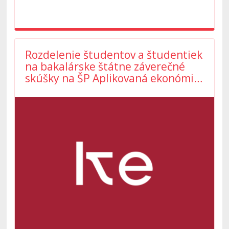
Rozdelenie študentov a študentiek
na bakalárske štátne záverečné
skúšky na ŠP Aplikovaná ekonómia
v AR 2025/2026