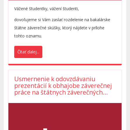
Vážené študentky, vážení študenti,
dovoľujeme si Vám zaslať rozdelenie na bakalárske
štátne záverečné skúšky, ktorý nájdete v prílohe
tohto oznamu.
Čítať ďalej...
Usmernenie k odovzdávaniu
prezentácií k obhajobe záverečnej
práce na štátnych záverečných
skúškach na bakalárskom štúdiu
AR 2025/2026 pre ŠP Aplikovaná
ekonómia