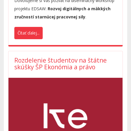
Dovoľujeme si Vás pozvať na diseminačný workshop
projektu EDSAW:
Rozvoj digitálnych a mäkkých
zručností starnúcej pracovnej sily
.
Čítať ďalej...
Rozdelenie študentov na štátne
skúšky ŠP Ekonómia a právo