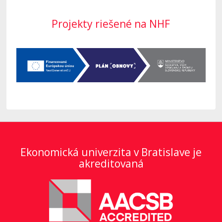
Projekty riešené na NHF
Ekonomická univerzita v Bratislave je
akreditovaná