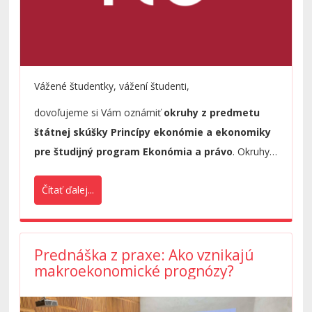
Vážené študentky, vážení študenti,
dovoľujeme si Vám oznámiť
okruhy z predmetu
štátnej skúšky Princípy ekonómie a ekonomiky
pre študijný program Ekonómia a právo
. Okruhy
sa nachádzajú v priloženej prílohe oznamu.
Čítať ďalej...
Prednáška z praxe: Ako vznikajú
makroekonomické prognózy?