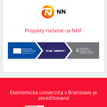
Projekty riešené na NHF
Ekonomická univerzita v Bratislave je
akreditovaná