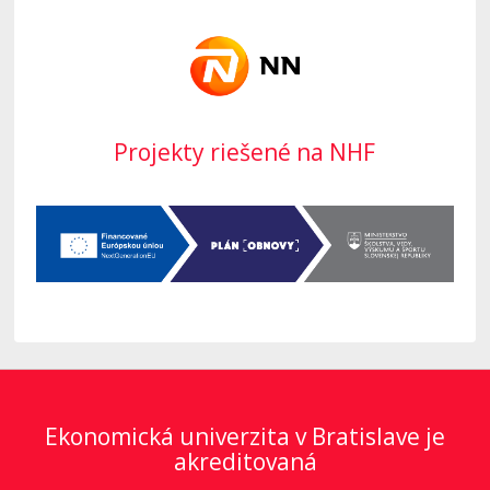
Projekty riešené na NHF
Ekonomická univerzita v Bratislave je
akreditovaná