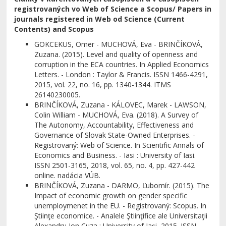
registrovaných vo Web of Science a Scopus
/
Papers in
journals registered in Web od Science (Current
Contents) and Scopus
GOKCEKUS, Omer - MUCHOVÁ, Eva - BRINČÍKOVÁ,
Zuzana. (2015). Level and quality of openness and
corruption in the ECA countries. In Applied Economics
Letters. - London : Taylor & Francis. ISSN 1466-4291,
2015, vol. 22, no. 16, pp. 1340-1344. ITMS
26140230005.
BRINČÍKOVÁ, Zuzana - KÁLOVEC, Marek - LAWSON,
Colin William - MUCHOVÁ, Eva. (2018). A Survey of
The Autonomy, Accountability, Effectiveness and
Governance of Slovak State-Owned Enterprises. -
Registrovaný: Web of Science. In Scientific Annals of
Economics and Business. - Iasi : University of Iasi.
ISSN 2501-3165, 2018, vol. 65, no. 4, pp. 427-442
online. nadácia VÚB.
BRINČÍKOVÁ, Zuzana - DARMO, Ľubomír. (2015). The
Impact of economic growth on gender specific
unemploymenet in the EU. - Registrovaný: Scopus. In
Ştiinţe economice. - Analele Ştiinţifice ale Universitaţii
Alexandru Ion Cuza : University of Iaşi, 2015. ISSN