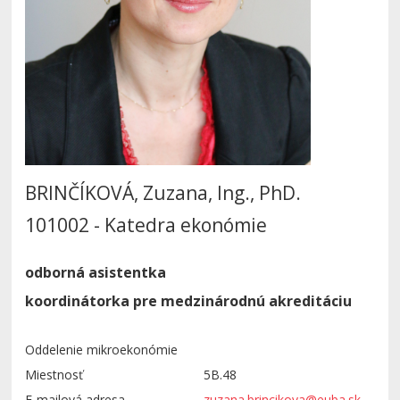
BRINČÍKOVÁ, Zuzana, Ing., PhD.
101002 - Katedra ekonómie
odborná asistentka
koordinátorka pre medzinárodnú akreditáciu
Oddelenie mikroekonómie
Miestnosť
5B.48
E-mailová adresa
zuzana.brincikova@euba.sk