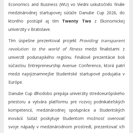
Economics and Business (WU) vo Viedni uskutočnilo finále
medzinárodnej startupovej súťaže Danube Cup 2026, do
ktorého postúpil aj tím
Twenty Two
z Ekonomickej
univerzity v Bratislave.
Tím úspešne prezentoval projekt
Providing transparent
revolution to the world of fitness
medzi finalistami z
univerzít podunajského regiónu. Finálové prezentácie boli
súčasťou Entrepreneurship Avenue Conference, ktorá patrí
medzi najvýznamnejšie študentské startupové podujatia v
Európe.
Danube Cup dlhodobo prepája univerzity stredoeurópskeho
priestoru a vytvára platformu pre rozvoj podnikateľských
kompetencií, medzinárodnej spolupráce a študentských
inovácií. Súťaž poskytuje študentom možnosť overovať
svoje nápady v medzinárodnom prostredí, prezentovať ich