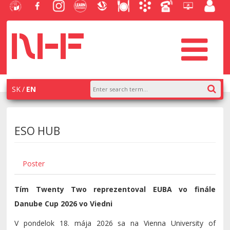
University
Facebook
Instagram
Learn
Slovak
Dining
Academic
Phone
Helpdesk
Employe
of
NHF
NHF
Economics
Economic
Information
List
EUBA
portal
Economics
Library
System
in
systém
Bratislava
AiS2
SK
EN
ESO HUB
Poster
Tím Twenty Two reprezentoval EUBA vo finále
Danube Cup 2026 vo Viedni
V pondelok 18. mája 2026 sa na Vienna University of