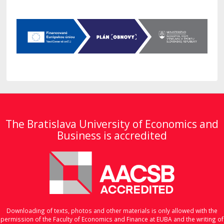
The Bratislava University of Economics and
Business is accredited
Downloading of texts, photos and other materials is only allowed with the
permission of the Faculty of Economics and Finance at EUBA and the writing of