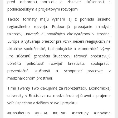
pred odbornou porotou a získavať skúsenosti s
podnikateľským a projektovým rozvojom.
Takéto formáty majú význam aj z pohľadu širšieho
regionálneho rozvoja. Podporujú prepájanie mladých
talentov, univerzít a inovačných ekosystémov v strednej
Európe a vytvárajú priestor pre vznik riešení reagujúcich na
aktuálne spoločenské, technologické a ekonomické výzvy.
Pre súčasnú generáciu študentov zároveň predstavujú
dôležitú príležitosť rozvíjať kreativitu, spoluprácu,
prezentačné zručnosti a schopnosť pracovať v
medzinárodnom prostredí.
Tímu Twenty Two ďakujeme za reprezentáciu Ekonomickej
univerzity v Bratislave na medzinárodnej úrovni a prajeme
veľa úspechov v ďalšom rozvoji projektu.
#DanubeCup #EUBA #KSRaP #Startupy #Inovácie