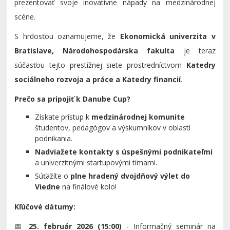
prezentovať svoje inovatívne nápady na medzinárodnej
scéne.
S hrdosťou oznamujeme, že
Ekonomická univerzita v
Bratislave, Národohospodárska fakulta
je teraz
súčasťou tejto prestížnej siete prostredníctvom
Katedry
sociálneho rozvoja a práce a Katedry financií
.
Prečo sa pripojiť k Danube Cup?
Získate prístup k
medzinárodnej komunite
študentov, pedagógov a výskumníkov v oblasti
podnikania.
Nadviažete kontakty s úspešnými podnikateľmi
a univerzitnými startupovými tímami.
Súťažíte o
plne hradený dvojdňový výlet do
Viedne
na finálové kolo!
Kľúčové dátumy:
📅
25. február 2026 (15:00)
- Informačný seminár na