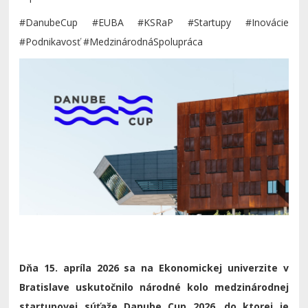
#DanubeCup #EUBA #KSRaP #Startupy #Inovácie
#Podnikavosť #MedzinárodnáSpolupráca
Dňa 15. apríla 2026 sa na Ekonomickej univerzite v
Bratislave uskutočnilo národné kolo medzinárodnej
startupovej súťaže Danube Cup 2026, do ktorej je