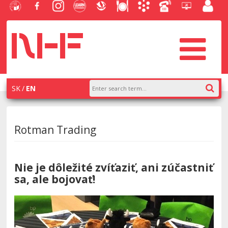
University
Facebook
Instagram
Learn
Slovak
Dining
Academic
Phone
Helpdesk
Employe
of
NHF
NHF
Economics
Economic
Information
List
EUBA
portal
Economics
Library
System
in
systém
Bratislava
AiS2
SK
EN
Rotman Trading
Nie je dôležité zvíťaziť, ani zúčastniť
sa, ale bojovať!