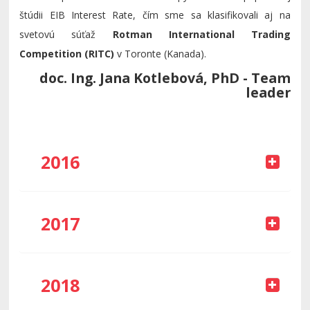
štúdii EIB Interest Rate, čím sme sa klasifikovali aj na
svetovú súťaž
Rotman International Trading
Competition (RITC)
v Toronte (Kanada).
doc. Ing. Jana Kotlebová, PhD - Team
leader
2016
2017
RETC 2016 Rím (Taliansko)
2018
Súťažný tím:
RITC 2017 Toronto (Kanada)