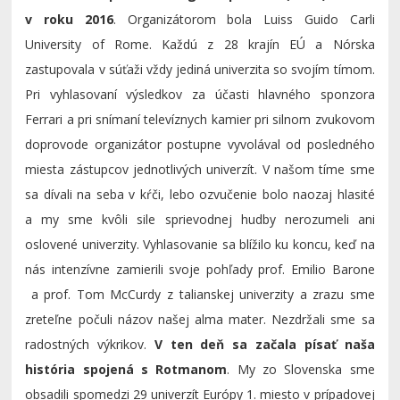
v roku 2016
. Organizátorom bola Luiss Guido Carli
University of Rome. Každú z 28 krajín EÚ a Nórska
zastupovala v súťaži vždy jediná univerzita so svojím tímom.
Pri vyhlasovaní výsledkov za účasti hlavného sponzora
Ferrari a pri snímaní televíznych kamier pri silnom zvukovom
doprovode organizátor postupne vyvolával od posledného
miesta zástupcov jednotlivých univerzít. V našom tíme sme
sa dívali na seba v kŕči, lebo ozvučenie bolo naozaj hlasité
a my sme kvôli sile sprievodnej hudby nerozumeli ani
oslovené univerzity. Vyhlasovanie sa blížilo ku koncu, keď na
nás intenzívne zamierili svoje pohľady prof. Emilio Barone
a prof. Tom McCurdy z talianskej univerzity a zrazu sme
zreteľne počuli názov našej alma mater. Nezdržali sme sa
radostných výkrikov.
V ten deň sa začala písať naša
história spojená s Rotmanom
. My zo Slovenska sme
obsadili spomedzi 29 univerzít Európy 1. miesto v prípadovej