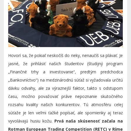
Hovorí sa, že pokiaľ neskočíš do rieky, nenaučíš sa plávať. Je
jasné, že prihlásiť našich študentov (študijný program
„Finančné trhy a investovanie“, predtým predchodca
„Bankovníctvo“) na medzinárodnú súťaž si vyžadovala určitú
dávku odvahy, ale za výraznejší faktor, takto s odstupom
času, možno považovať práve nepoznanie skutočného
rozsahu kvality našich konkurentov. Tú atmosféru celej
súťaže je len veľmi ťažké popísať, ale spomienky aj teraz
vyvolávajú husiu kožu.
Prvá naša skúsenosť začala na
Rotman European Trading Competition (RETC) v Ríme