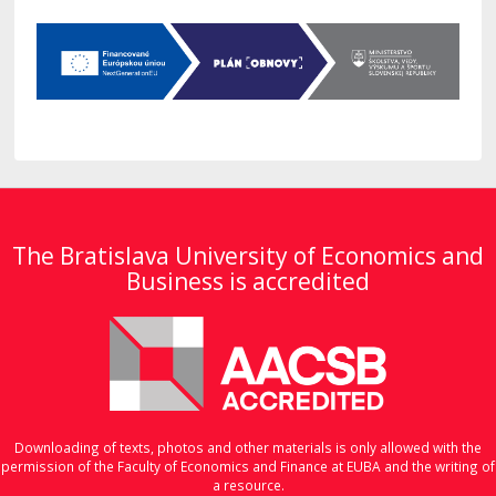
The Bratislava University of Economics and
Business is accredited
Downloading of texts, photos and other materials is only allowed with the
permission of the Faculty of Economics and Finance at EUBA and the writing of
a resource.