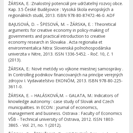
ŽÁRSKA, E. :Znalostný potenciál pre udržateľný rozvoj obce.
Kap. 3.5 České Budějovice : Vysoká škola evropských a
regionálních studií, 2013. ISBN 978-80-87472-46-0. ADF
BAJUSOVÁ, D. – ŠPESOVÁ, M. – ŽÁRSKA, E. : Theoretical
arguments for creative economy in policy-making of
governments and practical introduction to creative
economy research in Slovakia . Acta regionalia et
environmentalica Nitra: Slovenská poľnohospodárska
univerzita v Nitre, 2013. ISSN 1336-5452. - Roč. 10, č. 1
(2013).
ŽÁRSKA, E.: Nové metódy vo výkone miestnej samosprávy .
In Controlling podnikov financovaných na princípe verejných
zdrojov I. Vydavateľstvo EKONÓM, 2013. ISBN 978-80-225-
3611-0.
ŽÁRSKA, E. – HALÁSKOVÁ,M. – GALATA, M.: Indicators of
knowledge autonomy : case study of Slovak and Czech
municipalities. In ECON : journal of economics,
management and business. Ostrava : Faculty of Economics
VŠB - Technical university of Ostrava, 2012. ISSN 1803-
3865. - Vol. 21, no. 1 (2012).