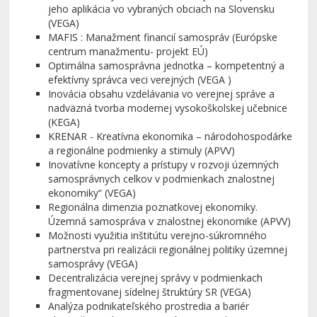
jeho aplikácia vo vybraných obciach na Slovensku
(VEGA)
MAFIS : Manažment financií samospráv (Európske
centrum manažmentu- projekt EÚ)
Optimálna samosprávna jednotka – kompetentný a
efektívny správca veci verejných (VEGA )
Inovácia obsahu vzdelávania vo verejnej správe a
nadväzná tvorba modernej vysokoškolskej učebnice
(KEGA)
KRENAR - Kreatívna ekonomika – národohospodárke
a regionálne podmienky a stimuly (APVV)
Inovatívne koncepty a prístupy v rozvoji územných
samosprávnych celkov v podmienkach znalostnej
ekonomiky“ (VEGA)
Regionálna dimenzia poznatkovej ekonomiky.
Územná samospráva v znalostnej ekonomike (APVV)
Možnosti využitia inštitútu verejno-súkromného
partnerstva pri realizácii regionálnej politiky územnej
samosprávy (VEGA)
Decentralizácia verejnej správy v podmienkach
fragmentovanej sídelnej štruktúry SR (VEGA)
Analýza podnikateľského prostredia a bariér