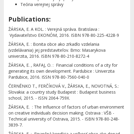
Teória verejnej správy
Publications:
ŽÁRSKA, E. A KOL. : Verejná správa. Bratislava :
Vydavateľstvo EKONÓM, 2016. ISBN 978-80-225-4228-9
ŽÁRSKA, E. : Bonita obce ako zrkadlo vzdelania
(vzdelávania) jej predstaviteľov. Brno: Masarykova
univerzita, 2016. ISBN 978-80-210-8272-4
ŽÁRSKA, E. , RAFAJ, O. : Financial conditions of a city for
generating its own development. Pardubice : Univerzita
Pardubice, 2016. ISSN 978-80-7560-040-0
ČERNĚNKO T., FERČÍKOVÁ V., ŽÁRSKA, E., NOVOTNÁ, S.:
Slovakia: a country study Budapest : Budapest business
school, 2015. - ISSN 2064-759X.
ŽÁRSKA, E. : The Influence of factors of urban environment
on creative individuals decision making. Ostrava : VŠB -
Technical university of Ostrava, 2015. - ISBN 978-80-248-
3839-7.
ŽÁRSKA, E. : Finančná kondícia a veľkosť obce ako dopad