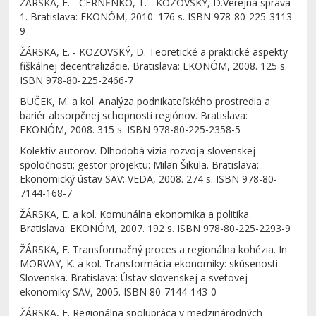
ŽÁRSKA, E. - ČERNĚNKO, T. - KOZOVSKÝ, D.Verejná správa
1. Bratislava: EKONÓM, 2010. 176 s. ISBN 978-80-225-3113-
9
ŽÁRSKA, E. - KOZOVSKÝ, D. Teoretické a praktické aspekty
fiškálnej decentralizácie. Bratislava: EKONÓM, 2008. 125 s.
ISBN 978-80-225-2466-7
BUČEK, M. a kol. Analýza podnikateľského prostredia a
bariér absorpčnej schopnosti regiónov. Bratislava:
EKONÓM, 2008. 315 s. ISBN 978-80-225-2358-5
Kolektív autorov. Dlhodobá vízia rozvoja slovenskej
spoločnosti; gestor projektu: Milan Šikula. Bratislava:
Ekonomický ústav SAV: VEDA, 2008. 274 s. ISBN 978-80-
7144-168-7
ŽÁRSKA, E. a kol. Komunálna ekonomika a politika.
Bratislava: EKONÓM, 2007. 192 s. ISBN 978-80-225-2293-9
ŽÁRSKA, E. Transformačný proces a regionálna kohézia. In
MORVAY, K. a kol. Transformácia ekonomiky: skúsenosti
Slovenska. Bratislava: Ústav slovenskej a svetovej
ekonomiky SAV, 2005. ISBN 80-7144-143-0
ŽÁRSKA, E. Regionálna spolupráca v medzinárodných