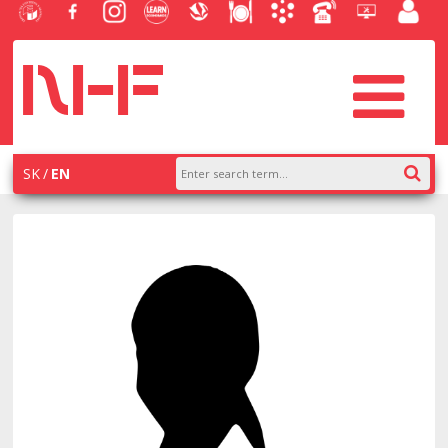
University
Facebook
Instagram
Learn
Slovak
Dining
Academic
Phone
Helpdesk
Employe
of
NHF
NHF
Economics
Economic
Information
List
EUBA
portal
Economics
Library
System
in
systém
Bratislava
AiS2
SK
EN