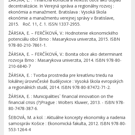
decentralizácie. In Verejná správa a regionálny rozvoj :
ekonómia a manažment. Bratislava : Vysoká škola
ekonómie a manažmentu verejnej správy v Bratislave,
2015. Roč. 11, č. 1. ISSN 1337-2955.
ŽÁRSKA, E. – FERČÍKOVÁ, V.: Hodnotenie ekonomického
potenciálu obcí Brno : Masarykova univerzita, 2015. ISBN
978-80-210-7861-1.
ŽÁRSKA, E. – FERČÍKOVÁ, V.: Bonita obce ako determinant
rozvoja Brno : Masarykova univerzita, 2014. ISBN 978-80-
210-6840-7
ŽÁRSKA, E. : Tvorba prostredia pre kreatívnu triedu na
lokálnej úrovniČeské Budějovice : Vysoká škola evropských
a regionálních studií, 2014. ISBN 978-80-87472-71-2.
ŽÁRSKA, E. : Municipalities` financial innovation on the
financial crisis (?)Prague : Wolters Kluwer, 2013. - ISBN 978-
80-7478-387-6.
ŠEBOVÁ, M. a kol. : Aktuálne koncepty ekonomiky a riadenia
samospráv Košice : Ekonomická fakulta, 2012. ISBN 978-80-
553-1264-4