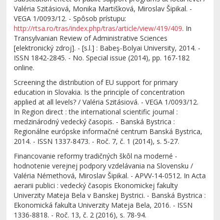
Valéria Szitásiová, Monika Martišková, Miroslav Šipikal. -
VEGA 1/0093/12. - Spôsob prístupu:
http://rtsa.ro/tras/index.php/tras/article/view/419/409
. In
Transylvanian Review of Administrative Sciences
[elektronický zdroj]. - [s.l.] : Babeş-Bolyai University, 2014. -
ISSN 1842-2845. - No. Special issue (2014), pp. 167-182
online.
Screening the distribution of EU support for primary
education in Slovakia. Is the principle of concentration
applied at all levels? / Valéria Szitásiová. - VEGA 1/0093/12.
In Region direct : the international scientific journal :
medzinárodný vedecký časopis. - Banská Bystrica :
Regionálne európske informačné centrum Banská Bystrica,
2014. - ISSN 1337-8473. - Roč. 7, č. 1 (2014), s. 5-27.
Financovanie reformy tradičných škôl na moderné -
hodnotenie verejnej podpory vzdelávania na Slovensku /
Valéria Némethová, Miroslav Šipikal. - APVV-14-0512. In Acta
aerarii publici : vedecký časopis Ekonomickej fakulty
Univerzity Mateja Bela v Banskej Bystrici. - Banská Bystrica :
Ekonomická fakulta Univerzity Mateja Bela, 2016. - ISSN
1336-8818. - Roč. 13, č. 2 (2016), s. 78-94.