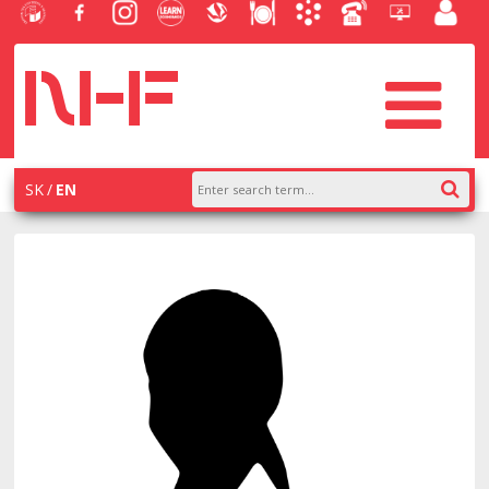
University
Facebook
Instagram
Learn
Slovak
Dining
Academic
Phone
Helpdesk
Employe
of
NHF
NHF
Economics
Economic
Information
List
EUBA
portal
Economics
Library
System
in
systém
Bratislava
AiS2
SK
EN