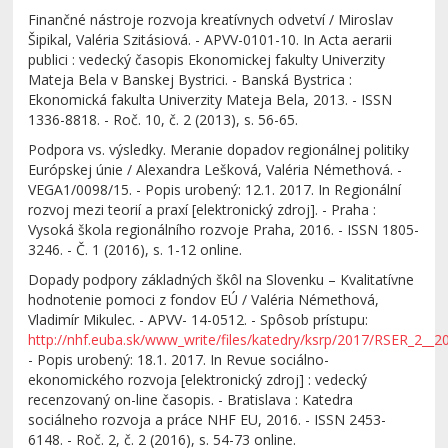
Finančné nástroje rozvoja kreatívnych odvetví / Miroslav
Šipikal, Valéria Szitásiová. - APVV-0101-10. In Acta aerarii
publici : vedecký časopis Ekonomickej fakulty Univerzity
Mateja Bela v Banskej Bystrici. - Banská Bystrica :
Ekonomická fakulta Univerzity Mateja Bela, 2013. - ISSN
1336-8818. - Roč. 10, č. 2 (2013), s. 56-65.
Podpora vs. výsledky. Meranie dopadov regionálnej politiky
Európskej únie / Alexandra Lešková, Valéria Némethová. -
VEGA1/0098/15. - Popis urobený: 12.1. 2017. In Regionální
rozvoj mezi teorií a praxí [elektronický zdroj]. - Praha :
Vysoká škola regionálního rozvoje Praha, 2016. - ISSN 1805-
3246. - Č. 1 (2016), s. 1-12 online.
Dopady podpory základných škôl na Slovenku – Kvalitatívne
hodnotenie pomoci z fondov EÚ / Valéria Némethová,
Vladimír Mikulec. - APVV- 14-0512. - Spôsob prístupu:
http://nhf.euba.sk/www_write/files/katedry/ksrp/2017/RSER_2__20
- Popis urobený: 18.1. 2017. In Revue sociálno-
ekonomického rozvoja [elektronický zdroj] : vedecký
recenzovaný on-line časopis. - Bratislava : Katedra
sociálneho rozvoja a práce NHF EU, 2016. - ISSN 2453-
6148. - Roč. 2, č. 2 (2016), s. 54-73 online.