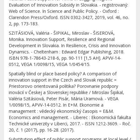
Evaluation of Innovation Subsidy in Slovakia. - registrovaný:
Web of Science. In Science and Public Policy. - Oxford :
Clarendon Press/Oxford. ISSN 0302-3427, 2019, vol. 46, no.
2, pp. 173-183.
SZITÁSIOVÁ, Valéria - ŠIPIKAL, Miroslav - ŠISEROVÁ,
Monika. Innovation Support, Resilience and Regional
Development in Slovakia. In Resilience, Crisis and Innovation
Dynamics. - Cheltenham : Edward Edgar Publishing, 2018.
ISBN 978-1-78643-218-6, pp. 90-111 [1,5 AH]. APVV-14-
0512, VEGA 1/0098/15, VEGA 1/0454/15.
Spatially blind or place based policy? A comparison of
innovation support in the Czech and Slovak republic =
Priestorovo orientovaná politika? Porovnanie podpory
inovácií v Českej a Slovenskej republike / Miroslav Šipikal,
Valéria Szitásiová, Peter Pisár, Mária Uramová. - VEGA
1/0098/15, APVV-14-0512. In E+M. Ekonomie a
management : vědecký ekonomický časopis = E&M.
Economics and management. - Liberec : Ekonomická fakulta
Technické univerzity v Liberci, 2017. - ISSN 1212-3609. - Roč.
20, č. 1 (2017), pp. 16-28. (2017).
Substitution effect of public support programs at local level /