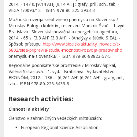
2014. - 147 s. [9,14 AH] [9,14 AH] : grafy, príl., sch., tab. -
VEGA 1/0093/12. - ISBN 978-80-225-3933-3
Možnosti rozvoja kreatívneho priemyslu na Slovensku /
Miroslav Balog a kolektív ; recenzent Vladimír Švač. - 1. vyd. -
Bratislava : Slovenská inovačná a energetická agentúra,
2014. - 65 s. [3,3 AH] [3,3 AH]. - (Analýzy a štúdie SIEA). -
Spôsob prístupu:
http://www.siea.sk/aktuality_inovacie/c-
5802/siea-pripravila-studiu-moznosti-rozvoja-preativneho
priemyslu-na-slovensku/. - ISBN 978-80-88823-57-5
Regionálne podnikateľské prostredie / Miroslav Šipikal,
Valéria Szitásiová. - 1. vyd. - Bratislava : Vydavateľstvo
EKONÓM, 2012. - 136 s. [6,261 AH] [6,261 AH] : grafy, príl.,
tab. - ISBN 978-80-225-3433-8
Research activities:
Činnosti a aktivity
Členstvo v zahraničných vedeckých inštitúciách:
European Regional Science Association