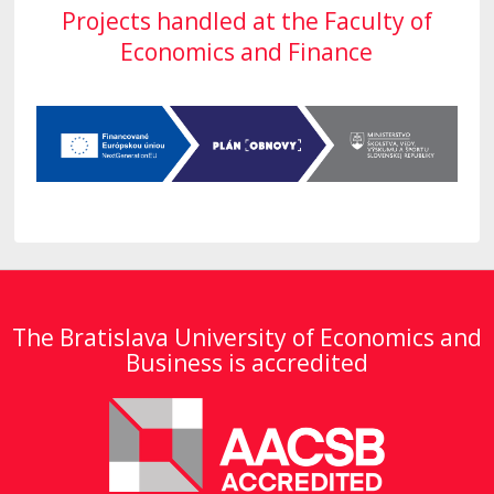
Projects handled at the Faculty of
Economics and Finance
The Bratislava University of Economics and
Business is accredited