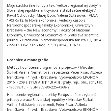
Majú štrukturálne fondy a tzv. "veľkosť regionálnej vlády" v
Slovenskej republike anticyklické a stabilizačné efekty? /
Pavol Ochotnický, Matej Boór, Valéria Szitásiová. - VEGA
1/0375/12. In Nová ekonomika : vedecký časopis
Národohospodárskej fakulty Ekonomickej univerzity v
Bratislave = the New economy : Faculty of National
Economy, University of Economics in Bratislava scientific
journal. - Bratislava : Národohospodárska fakulta EU, 2014.
- ISSN 1336-1732. - Roč. 7, č. 1 (2014), s. 9-23.
Učebnice a monografie
Metódy hodnotenia programov a projektov / Miroslav
Šipikal, Valéria Némethová ; recenzenti: Peter Pisár, Alžbeta
Ivaničková. - 1. vyd. - Bratislava : Vydavateľstvo EKONÓM,
2016. - 209 s. [11,8 AH] [11,8 AH] : grafy, mp., obr., sch., tab.
- 1/0098/15. - ISBN 978-80-225-4368-2
Hodnotenie regionálnej politiky Európskej únie : vybrané
príklady z praxe Slovenskej republiky / Miroslav Šipikal,
Valéria Szitásiová ; recenzenti: Peter Pisár, Alžbeta
Ivaničková. - 1. vyd. - Bratislava : Vydavateľstvo EKONÓM,