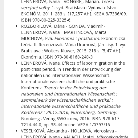
LENNEROVÁ, Ivana - VONGREJ, Marián.
Teória
verejnej voľby
. 1. vyd. Bratislava : Vydavateľstvo
EKONÓM, 2011. 283 s. [17,257 AH]. KEGA 3/7336/09.
ISBN 978-80-225-3325-6.
ROZBORILOVÁ, Dária - GONDA, Vladimír -
LENNEROVÁ, Ivana - MARTINCOVÁ, Marta -
MUCHOVÁ, Eva.
Ekonómia : praktikum
. Ekonomická
teória II. Recenzovali: Mária Uramová, Ján Lisý. 1. vyd.
Bratislava : Wolters Kluwer, 2015. 218 s. [5,47 AH].
Ekonómia. ISBN 978-80-8168-248-3.
LENNEROVÁ, Ivana. Effects of labor migration in the
post-crisis period. In Trends in der Entwicklung der
nationalen und internationalen Wissenschaft.
Internationale wissenschaftliche und praktische
Konferenz.
Trends in der Entwicklung der
nationalen und internationalen Wissenschaft :
sammelwerk der wissenschaftlichen artikel :
internationale wissenschaftliche und praktische
Konferenz : 28.12.2016, Nuremberg, Germany
. -
Nürnberg : Verlag SWG imex, 2016. ISBN 978-617-
7214-44-0, pp. 38-44 online. VEGA 1/0393/16.
VESELKOVÁ, Alexandra - HOLKOVÁ, Vieroslava -
LENNEROVÁ, Ivana - VALACH, Matej.
Mikroekonómia
.