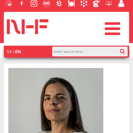
University
Facebook
Instagram
Learn
Slovak
Dining
Academic
Phone
Helpdesk
Employe
of
NHF
NHF
Economics
Economic
Information
List
EUBA
portal
Economics
Library
System
in
systém
Bratislava
AiS2
SK
EN