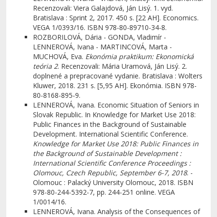
Recenzovali: Viera Galajdová, Ján Lisý. 1. vyd.
Bratislava : Sprint 2, 2017. 450 s. [22 AH]. Economics.
VEGA 1/0393/16. ISBN 978-80-89710-34-8.
ROZBORILOVÁ, Dária - GONDA, Vladimír -
LENNEROVÁ, Ivana - MARTINCOVÁ, Marta -
MUCHOVÁ, Eva.
Ekonómia praktikum: Ekonomická
teória 2
. Recenzovali: Mária Uramová, Ján Lisý. 2.
doplnené a prepracované vydanie. Bratislava : Wolters
Kluwer, 2018. 231 s. [5,95 AH]. Ekonómia. ISBN 978-
80-8168-895-9.
LENNEROVÁ, Ivana. Economic Situation of Seniors in
Slovak Republic. In Knowledge for Market Use 2018:
Public Finances in the Background of Sustainable
Development. International Scientific Conference.
Knowledge for Market Use 2018: Public Finances in
the Background of Sustainable Development :
International Scientific Conference Proceedings :
Olomouc, Czech Republic, September 6-7, 2018
. -
Olomouc : Palacký University Olomouc, 2018. ISBN
978-80-244-5392-7, pp. 244-251 online. VEGA
1/0014/16.
LENNEROVÁ, Ivana. Analysis of the Consequences of