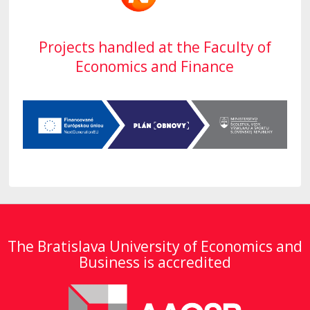
Projects handled at the Faculty of
Economics and Finance
The Bratislava University of Economics and
Business is accredited