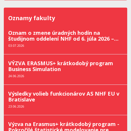
Oznamy fakulty
Oznam o zmene úradných hodín na
študijnom oddelení NHF od 6. júla 2026 –
31. augusta 2026
03.07.2026
VÝZVA ERASMUS+ krátkodobý program
Business Simulation
24.06.2026
Výsledky volieb funkcionárov AS NHF EU v
Bratislave
23.06.2026
Výzva na Erasmus+ krátkodobý program -
Pokročilé štatistické modelovanie pre