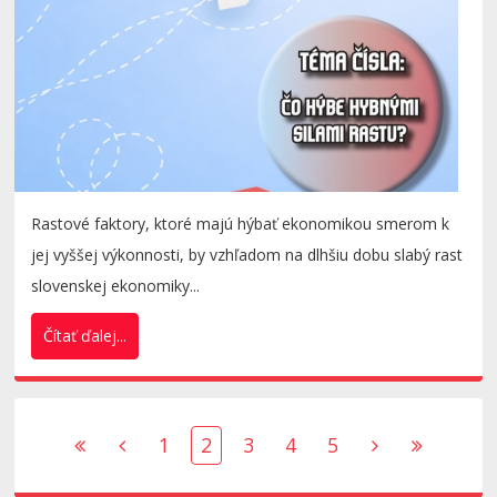
Rastové faktory, ktoré majú hýbať ekonomikou smerom k
jej vyššej výkonnosti, by vzhľadom na dlhšiu dobu slabý rast
slovenskej ekonomiky...
Čítať ďalej...
1
2
3
4
5