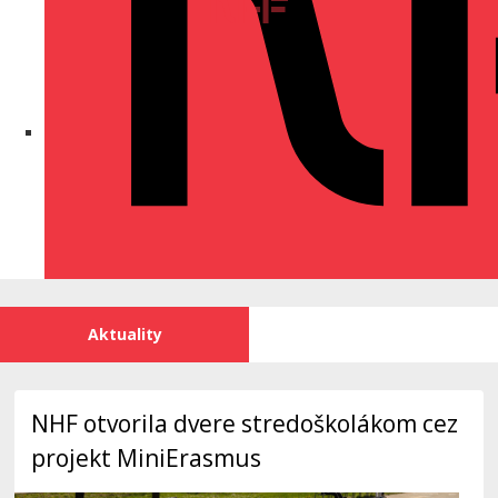
Aktuality
Oznamy fakulty
NHF otvorila dvere stredoškolákom cez
projekt MiniErasmus