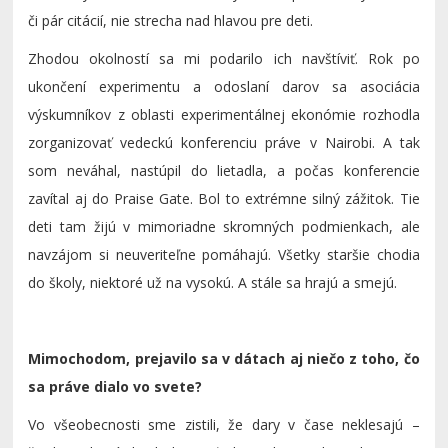
či pár citácií, nie strecha nad hlavou pre deti.
Zhodou okolností sa mi podarilo ich navštíviť. Rok po
ukončení experimentu a odoslaní darov sa asociácia
výskumníkov z oblasti experimentálnej ekonómie rozhodla
zorganizovať vedeckú konferenciu práve v Nairobi. A tak
som neváhal, nastúpil do lietadla, a počas konferencie
zavítal aj do Praise Gate. Bol to extrémne silný zážitok. Tie
deti tam žijú v mimoriadne skromných podmienkach, ale
navzájom si neuveriteľne pomáhajú. Všetky staršie chodia
do školy, niektoré už na vysokú. A stále sa hrajú a smejú.
Mimochodom, prejavilo sa v dátach aj niečo z toho, čo
sa práve dialo vo svete?
Vo všeobecnosti sme zistili, že dary v čase neklesajú –