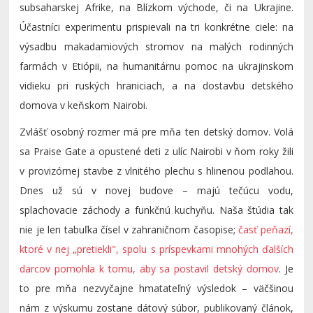
subsaharskej Afrike, na Blízkom východe, či na Ukrajine.
Účastníci experimentu prispievali na tri konkrétne ciele: na
výsadbu makadamiových stromov na malých rodinných
farmách v Etiópii, na humanitárnu pomoc na ukrajinskom
vidieku pri ruských hraniciach, a na dostavbu detského
domova v keňskom Nairobi.
Zvlášť osobný rozmer má pre mňa ten detský domov. Volá
sa Praise Gate a opustené deti z ulíc Nairobi v ňom roky žili
v provizórnej stavbe z vlnitého plechu s hlinenou podlahou.
Dnes už sú v novej budove – majú tečúcu vodu,
splachovacie záchody a funkčnú kuchyňu. Naša štúdia tak
nie je len tabuľka čísel v zahraničnom časopise;
časť peňazí,
ktoré v nej „pretiekli", spolu s príspevkami mnohých ďalších
darcov pomohla k tomu, aby sa postavil detský domov
. Je
to pre mňa nezvyčajne hmatateľný výsledok – väčšinou
nám z výskumu zostane dátový súbor, publikovaný článok,