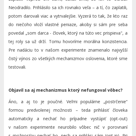
Neodradilo. Prihlásilo sa ich rovnako veľa – a tí, čo zaplatili,
potom darovali viac a vytrvalejšie. Vyzerá to tak, že kto raz
do niečoho vloží vlastné peniaze, akoby si sám pre seba
povedal „som darca - človek, ktorý na túto vec prispieva", a
tej roly sa už drží. Tomu hovoríme morálna konzistencia.
Pre nadáciu to v našom experimente znamenalo najvyšší
čistý výnos zo všetkých mechanizmov oslovenia, ktoré sme
testovali.
Objavil sa aj mechanizmus ktorý nefungoval vôbec?
Áno, a aj to je poučné. Veľmi populárne „postrčenie“
formou predvolenej možnosti – teda prihlásiť človeka
automaticky a nechať ho prípadne vystúpiť (opt-out)
v našom experimente neurobilo vôbec nič v porovnaní
s možnosťou nechať ho, nech sa prihlási sám (opt-in). Pri