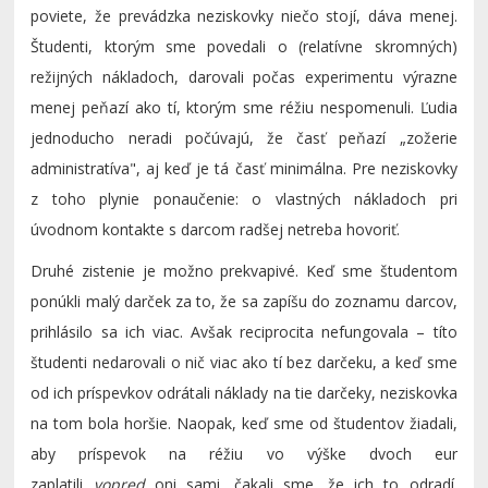
poviete, že prevádzka neziskovky niečo stojí, dáva menej.
Študenti, ktorým sme povedali o (relatívne skromných)
režijných nákladoch, darovali počas experimentu výrazne
menej peňazí ako tí, ktorým sme réžiu nespomenuli. Ľudia
jednoducho neradi počúvajú, že časť peňazí „zožerie
administratíva", aj keď je tá časť minimálna. Pre neziskovky
z toho plynie ponaučenie: o vlastných nákladoch pri
úvodnom kontakte s darcom radšej netreba hovoriť.
Druhé zistenie je možno prekvapivé. Keď sme študentom
ponúkli malý darček za to, že sa zapíšu do zoznamu darcov,
prihlásilo sa ich viac. Avšak reciprocita nefungovala – títo
študenti nedarovali o nič viac ako tí bez darčeku, a keď sme
od ich príspevkov odrátali náklady na tie darčeky, neziskovka
na tom bola horšie. Naopak, keď sme od študentov žiadali,
aby príspevok na réžiu vo výške dvoch eur
zaplatili
vopred
oni sami, čakali sme, že ich to odradí.