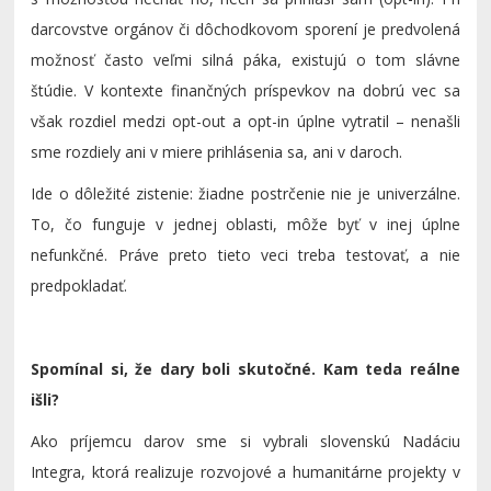
darcovstve orgánov či dôchodkovom sporení je predvolená
možnosť často veľmi silná páka, existujú o tom slávne
štúdie. V kontexte finančných príspevkov na dobrú vec sa
však rozdiel medzi opt-out a opt-in úplne vytratil – nenašli
sme rozdiely ani v miere prihlásenia sa, ani v daroch.
Ide o dôležité zistenie: žiadne postrčenie nie je univerzálne.
To, čo funguje v jednej oblasti, môže byť v inej úplne
nefunkčné. Práve preto tieto veci treba testovať, a nie
predpokladať.
Spomínal si, že dary boli skutočné. Kam teda reálne
išli?
Ako príjemcu darov sme si vybrali slovenskú Nadáciu
Integra, ktorá realizuje rozvojové a humanitárne projekty v