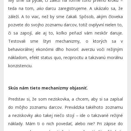
My sme sa pýtali, či záleží na forme toho prvého kroku –
teda na tom,
ako
darcu zaregistrujeme. A ukázalo sa, že
záleží. A to viac, než by sme čakali. Spôsob, akým človeka
pozvete do svojho zoznamu darcov, totiž ovplyvní nielen to,
či sa zapojí, ale aj to, koľko peňazí vám neskôr daruje.
Testovali sme štyri mechanizmy, o ktorých sa v
behaviorálnej ekonómii dlho hovorí: averziu voči režijným
nákladom, efekt status quo, reciprocitu a takzvanú morálnu
konzistenciu.
Skús nám tieto mechanizmy objasniť.
Predstav si, že som neziskovka, a chcem, aby si sa zapísal
do môjho zoznamu darcov. Prevádzka takéhoto zoznamu
a neziskovky ako takej niečo stojí – ide o takzvané režijné
náklady. Mám ti o nich povedať, alebo nie? Pri zápise do