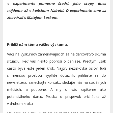
v experimente pomerne štedrí, jeho stopy dnes
nájdeme až v keňskom Nairobi. O experimente sme sa
zhovárali s Matejom Lorkom.
Priblíž nám tému vášho výskumu.
Väčšina výskumov zameriavajúcich sa na darcovstvo skúma
situáciu, keď vás niekto poprosí o peniaze. Predtým však
často býva ešte jeden krok. Najprv neziskovka osloví ľudí
s menšou prosbou: vyplňte dotazník, prihláste sa do
newslettera, zanechajte kontakt, sledujte nás na sociálnych
médiách, a podobne. A my si vás zapíšeme ako
potenciálneho darcu. Prosba o príspevok prichádza až
v druhom kroku.