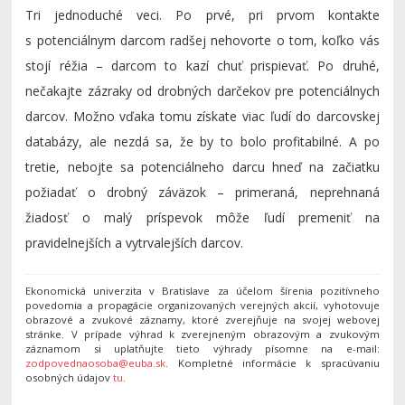
Tri jednoduché veci. Po prvé, pri prvom kontakte
s potenciálnym darcom radšej nehovorte o tom, koľko vás
stojí réžia – darcom to kazí chuť prispievať. Po druhé,
nečakajte zázraky od drobných darčekov pre potenciálnych
darcov. Možno vďaka tomu získate viac ľudí do darcovskej
databázy, ale nezdá sa, že by to bolo profitabilné. A po
tretie, nebojte sa potenciálneho darcu hneď na začiatku
požiadať o drobný záväzok – primeraná, neprehnaná
žiadosť o malý príspevok môže ľudí premeniť na
pravidelnejších a vytrvalejších darcov.
Ekonomická univerzita v Bratislave za účelom šírenia pozitívneho
povedomia a propagácie organizovaných verejných akcií, vyhotovuje
obrazové a zvukové záznamy, ktoré zverejňuje na svojej webovej
stránke. V prípade výhrad k zverejneným obrazovým a zvukovým
záznamom si uplatňujte tieto výhrady písomne na e-mail:
zodpovednaosoba@euba.sk
. Kompletné informácie k spracúvaniu
osobných údajov
tu
.