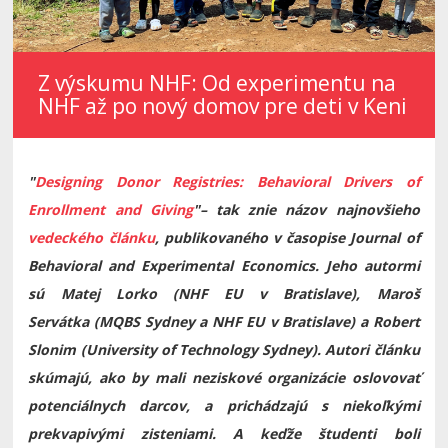
Z výskumu NHF: Od experimentu na
NHF až po nový domov pre deti v Keni
"
Designing Donor Registries: Behavioral Drivers of
Enrollment and Giving
"
– tak znie názov najnovšieho
vedeckého článku
, publikovaného v časopise Journal of
Behavioral and Experimental Economics. Jeho autormi
sú Matej Lorko (NHF EU v Bratislave), Maroš
Servátka (MQBS Sydney a NHF EU v Bratislave) a Robert
Slonim (University of Technology Sydney). Autori článku
skúmajú, ako by mali neziskové organizácie oslovovať
potenciálnych darcov, a prichádzajú s niekoľkými
prekvapivými zisteniami. A keďže študenti boli