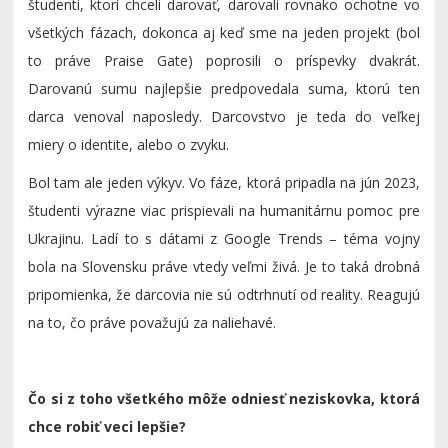
študenti, ktorí chceli darovať, darovali rovnako ochotne vo
všetkých fázach, dokonca aj keď sme na jeden projekt (bol
to práve Praise Gate) poprosili o príspevky dvakrát.
Darovanú sumu najlepšie predpovedala suma, ktorú ten
darca venoval naposledy. Darcovstvo je teda do veľkej
miery o identite, alebo o zvyku.
Bol tam ale jeden výkyv. Vo fáze, ktorá pripadla na jún 2023,
študenti výrazne viac prispievali na humanitárnu pomoc pre
Ukrajinu. Ladí to s dátami z Google Trends – téma vojny
bola na Slovensku práve vtedy veľmi živá. Je to taká drobná
pripomienka, že darcovia nie sú odtrhnutí od reality. Reagujú
na to, čo práve považujú za naliehavé.
Čo si z toho všetkého môže odniesť neziskovka, ktorá
chce robiť veci lepšie?