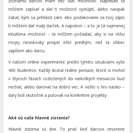
zoznamu darcov mám tiež viac možností. Napríklad ťa
môžem zapísať a dať ti možnosť vystúpiť, alebo naopak
čakať, kým sa prihlásiš sám. Ako poďakovanie za tvoj zápis
ti môžem dať malý darček. A napokon – a to je tá najmenej
intuitívna možnosť – ťa môžem požiadať, aby si na réžiu
mojej neziskovky prispel ešte predtým, než ťa vôbec
zapíšem ako darcu.
V našom online experimente prešlo týmito situáciami vyše
400 študentov. Každý dostal reálne peniaze, ktoré si mohol
v štyroch fázach rozložených do niekoľkých mesiacov buď
nechať, alebo darovať na dobrú vec. A nešlo o hru naoko –
dary boli skutočné a putovali na konkrétne projekty.
Aké sú vaše hlavné zistenia?
Hlavné zistenia sú dve. To prvé: keď darcovi otvorene