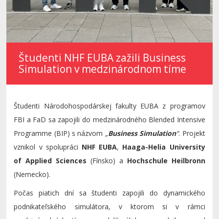
Študenti NHF EUBA zažili Business
Simulation v medzinárodnom tíme
Študenti Národohospodárskej fakulty EUBA z programov
FBI a FaD sa zapojili do medzinárodného Blended Intensive
Programme (BIP) s názvom
„
Business Simulation
“
. Projekt
vznikol v spolupráci
NHF EUBA
,
Haaga-Helia University
of Applied Sciences
(Fínsko) a
Hochschule Heilbronn
(Nemecko).
Počas piatich dní sa študenti zapojili do dynamického
podnikateľského simulátora, v ktorom si v rámci