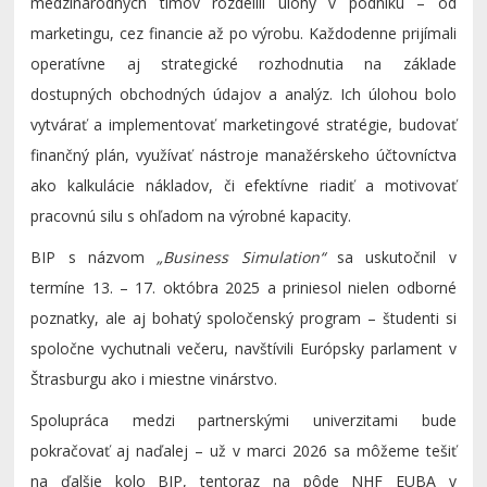
medzinárodných tímov rozdelili úlohy v podniku – od
marketingu, cez financie až po výrobu. Každodenne prijímali
operatívne aj strategické rozhodnutia na základe
dostupných obchodných údajov a analýz. Ich úlohou bolo
vytvárať a implementovať marketingové stratégie, budovať
finančný plán, využívať nástroje manažérskeho účtovníctva
ako kalkulácie nákladov, či efektívne riadiť a motivovať
pracovnú silu s ohľadom na výrobné kapacity.
BIP s názvom
„Business Simulation“
sa uskutočnil v
termíne 13. – 17. októbra 2025 a priniesol nielen odborné
poznatky, ale aj bohatý spoločenský program – študenti si
spoločne vychutnali večeru, navštívili Európsky parlament v
Štrasburgu ako i miestne vinárstvo.
Spolupráca medzi partnerskými univerzitami bude
pokračovať aj naďalej – už v marci 2026 sa môžeme tešiť
na ďalšie kolo BIP, tentoraz na pôde NHF EUBA v