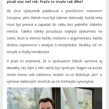
písali viac než rok. Prečo to trvalo tak dlho?
Ak chce výskumník publikovať v prestížnom svetovom
časopise, jeho článok musí byť takmer dokonalý. Každá veta
musí byť presná a zapadať do celku bez jediného slabého
miesta. Takéto články posudzujú najlepší výskumníci na
svete, ktorí si všimnú každú medzeru v argumentácii, každú
drobnú nepresnosť v analýze či interpretácii. Skrátka, nič im
neujde a chyby neodpustia.
V praxi to znamená, že si spoluautori článok vymenia aj
desiatky ráz, kým s ním začnú byť spokojní. Najprv sa počas
revízií menia celé odstavce, neskôr sa už diskutuje „len“ o
výmene niektorých slovíčok za ich trefnejšie synonymá.