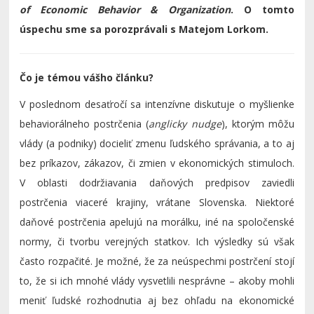
of Economic Behavior & Organization
. O tomto
úspechu sme sa porozprávali s Matejom Lorkom.
Čo je témou vášho článku?
V poslednom desaťročí sa intenzívne diskutuje o myšlienke
behaviorálneho postrčenia (
anglicky nudge
), ktorým môžu
vlády (a podniky) docieliť zmenu ľudského správania, a to aj
bez príkazov, zákazov, či zmien v ekonomických stimuloch.
V oblasti dodržiavania daňových predpisov zaviedli
postrčenia viaceré krajiny, vrátane Slovenska. Niektoré
daňové postrčenia apelujú na morálku, iné na spoločenské
normy, či tvorbu verejných statkov. Ich výsledky sú však
často rozpačité. Je možné, že za neúspechmi postrčení stojí
to, že si ich mnohé vlády vysvetlili nesprávne – akoby mohli
meniť ľudské rozhodnutia aj bez ohľadu na ekonomické