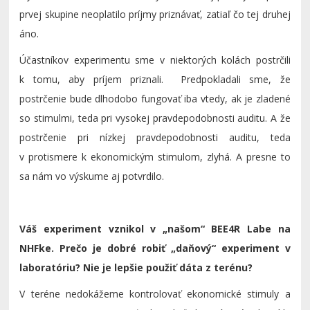
prvej skupine neoplatilo príjmy priznávať, zatiaľ čo tej druhej
áno.
Účastníkov experimentu sme v niektorých kolách postrčili
k tomu, aby príjem priznali. Predpokladali sme, že
postrčenie bude dlhodobo fungovať iba vtedy, ak je zladené
so stimulmi, teda pri vysokej pravdepodobnosti auditu. A že
postrčenie pri nízkej pravdepodobnosti auditu, teda
v protismere k ekonomickým stimulom, zlyhá. A presne to
sa nám vo výskume aj potvrdilo.
Váš experiment vznikol v „našom“ BEE4R Labe na
NHFke. Prečo je dobré robiť „daňový“ experiment v
laboratóriu? Nie je lepšie použiť dáta z terénu?
V teréne nedokážeme kontrolovať ekonomické stimuly a