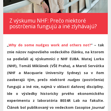
Z výskumu NHF: Prečo niektoré
postrčenia fungujú a iné zlyhávajú?
„
Why do some nudges work and others not?
“ – tak
znie názov najnovšieho vedeckého článku, na ktorom
sa podieľali aj výskumníci z NHF EUBA. Matej Lorko
(NHF), Tomáš Miklánek (VŠE Praha), a Maroš Servátka
(NHF a Macquarie University Sydney) sa v ňom
zaoberajú tým, prečo niektoré
nudges
(postrčenia)
fungujú a iné nie, najmä v oblasti daňovej disciplíny.
Ide o výsledky historicky prvého ekonomického
experimentu z laboratória BEE4R Lab na fakulte.
Článok bol publikovaný vo vedeckom časopise
Journal