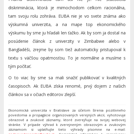
diskriminácia, ktorá je mimochodom celkom racionálna,
tam svoju rolu zohráva. EUBA nie je vo svete známa ako
výskumná univerzita, a na mape top ekonomického
výskumu by sme ju hľadali len ťažko. Ak by som ja dostal na
posúdenie článok z univerzity v Zimbabwe alebo v
Bangladéši, zrejme by som tiež automaticky pristupoval k
textu s väčšou opatrnosťou. To je normálne a musíme s
tým počítať.
O to viac by sme sa mali snažiť publikovať v kvalitných
časopisoch. Ak EUBA získa renomé, prvý dojem z našich
článkov sa v očiach editorov zlepší.
Ekonomická univerzita v Bratislave za účelom šírenia pozitívneho
povedomia a propagácie organizovaných verejných akcií, vyhotovuje
obrazové a zvukové záznamy, ktoré zverejňuje na svojej webovej
stránke. V prípade výhrad k zverejneným obrazovým a zvukovým
záznamom si uplatňujte tieto výhrady písomne na e-mail: