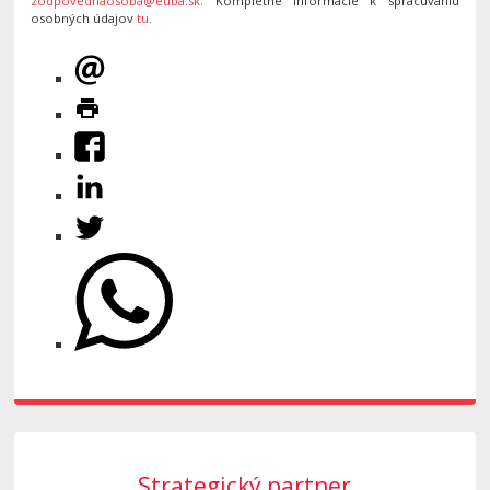
zodpovednaosoba@euba.sk
. Kompletné informácie k spracúvaniu
osobných údajov
tu
.
Strategický partner