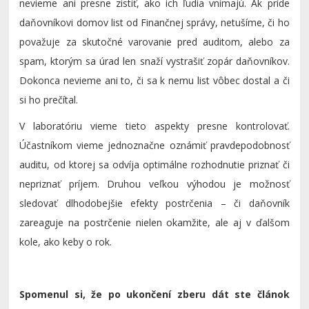
nevieme ani presne zistiť, ako ich ľudia vnímajú. Ak príde
daňovníkovi domov list od Finančnej správy, netušíme, či ho
považuje za skutočné varovanie pred auditom, alebo za
spam, ktorým sa úrad len snaží vystrašiť zopár daňovníkov.
Dokonca nevieme ani to, či sa k nemu list vôbec dostal a či
si ho prečítal.
V laboratóriu vieme tieto aspekty presne kontrolovať.
Účastníkom vieme jednoznačne oznámiť pravdepodobnosť
auditu, od ktorej sa odvíja optimálne rozhodnutie priznať či
nepriznať príjem. Druhou veľkou výhodou je možnosť
sledovať dlhodobejšie efekty postrčenia – či daňovník
zareaguje na postrčenie nielen okamžite, ale aj v ďalšom
kole, ako keby o rok.
Spomenul si, že po ukončení zberu dát ste článok