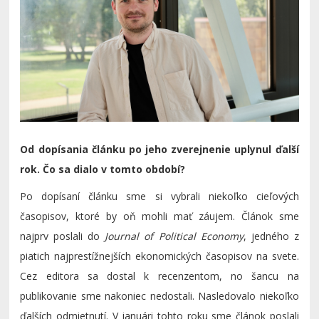
Od dopísania článku po jeho zverejnenie uplynul ďalší
rok. Čo sa dialo v tomto období?
Po dopísaní článku sme si vybrali niekoľko cieľových
časopisov, ktoré by oň mohli mať záujem. Článok sme
najprv poslali do
Journal of Political Economy
, jedného z
piatich najprestížnejších ekonomických časopisov na svete.
Cez editora sa dostal k recenzentom, no šancu na
publikovanie sme nakoniec nedostali. Nasledovalo niekoľko
ďalších odmietnutí. V januári tohto roku sme článok poslali