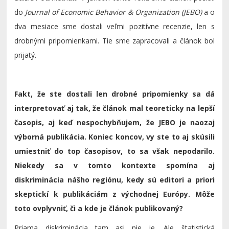
do
Journal of Economic Behavior & Organization (JEBO)
a o
dva mesiace sme dostali veľmi pozitívne recenzie, len s
drobnými pripomienkami. Tie sme zapracovali a článok bol
prijatý.
Fakt, že ste dostali len drobné pripomienky sa dá
interpretovať aj tak, že článok mal teoreticky na lepší
časopis, aj keď nespochybňujem, že JEBO je naozaj
výborná publikácia. Koniec koncov, vy ste to aj skúsili
umiestniť do top časopisov, to sa však nepodarilo.
Niekedy sa v tomto kontexte spomína aj
diskriminácia nášho regiónu, kedy sú editori a priori
skeptickí k publikáciám z východnej Európy. Môže
toto ovplyvniť, či a kde je článok publikovaný?
Priama diskriminácia tam asi nie je. Ale štatistická