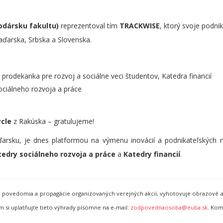
odársku fakultu)
reprezentoval tím
TRACKWISE
, ktorý svoje podn
aďarska, Srbska a Slovenska.
 prodekanka pre rozvoj a sociálne veci študentov, Katedra financií
ociálneho rozvoja a práce
cle
z Rakúska – gratulujeme!
ďarsku, je dnes platformou na výmenu inovácií a podnikateľských 
tedry sociálneho rozvoja a práce
a
Katedry financií
.
ho povedomia a propagácie organizovaných verejných akcií, vyhotovuje obrazové a
i uplatňujte tieto výhrady písomne na e-mail:
zodpovednaosoba@euba.sk
. Kom