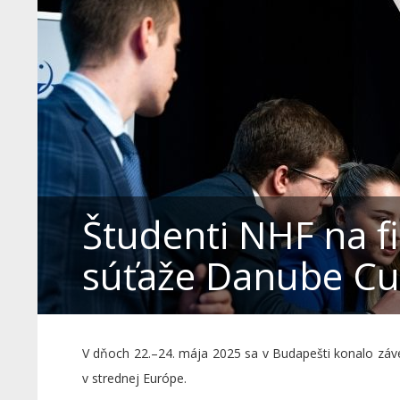
Študenti NHF na f
súťaže Danube Cu
V dňoch 22.–24. mája 2025 sa v Budapešti konalo záve
v strednej Európe.