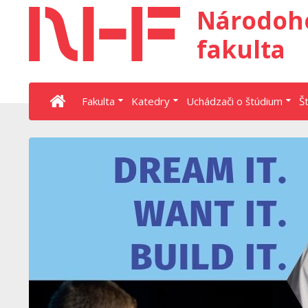
Národoh
fakulta
Fakulta
Katedry
Uchádzači o štúdium
Š