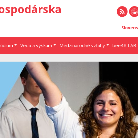
ospodárska
RSS
EU 
Sloven
Brat
túdium
Veda a výskum
Medzinárodné vzťahy
bee4R LAB