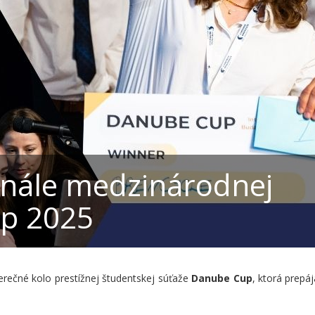
inále medzinárodnej
p 2025
rečné kolo prestížnej študentskej súťaže
Danube Cup
, ktorá prepá