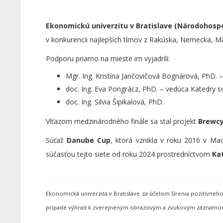
Ekonomickú univerzitu v Bratislave (Národohosp
v konkurencii najlepších tímov z Rakúska, Nemecka, M
Podporu priamo na mieste im vyjadrili:
Mgr. Ing. Kristína Jančovičová Bognárová, PhD. –
doc. Ing. Eva Pongrácz, PhD. – vedúca Katedry s
doc. Ing. Silvia Šipikalová, PhD.
Víťazom medzinárodného finále sa stal projekt
Brewcy
Súťaž
Danube Cup
, ktorá vznikla v roku 2016 v Ma
súčasťou tejto siete od roku 2024 prostredníctvom
Ka
Ekonomická univerzita v Bratislave za účelom šírenia pozitívne
prípade výhrad k zverejneným obrazovým a zvukovým záznamom s