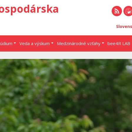
ospodárska
RSS
EU 
Sloven
Brat
túdium
Veda a výskum
Medzinárodné vzťahy
bee4R LAB