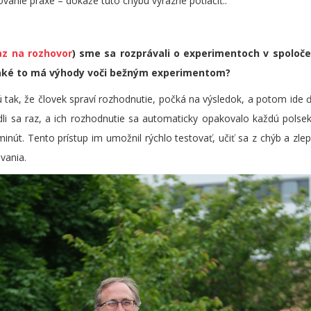
ovanie praxe – dokáže túto chybu výrazne potlačiť..
z na rozhovor
) sme sa rozprávali o experimentoch v spoloč
 aké to má výhody voči bežným experimentom?
ak, že človek spraví rozhodnutie, počká na výsledok, a potom ide ďal
li sa raz, a ich rozhodnutie sa automaticky opakovalo každú polse
 minút. Tento prístup im umožnil rýchlo testovať, učiť sa z chýb a zle
vania.