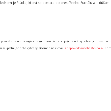
ledkom je štúdia, ktorá sa dostala do prestížneho žurnálu a – dúfam 
ho povedomia a propagácie organizovaných verejných akcií, vyhotovuje obrazové a
i uplatňujte tieto výhrady písomne na e-mail:
zodpovednaosoba@euba.sk
. Kom