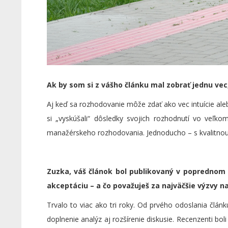
Ak by som si z vášho článku mal zobrať jednu vec,
Aj keď sa rozhodovanie môže zdať ako vec intuície aleb
si „vyskúšali“ dôsledky svojich rozhodnutí vo veľko
manažérskeho rozhodovania. Jednoducho – s kvalitno
Zuzka, váš článok bol publikovaný v poprednom 
akceptáciu – a čo považuješ za najväčšie výzvy na
Trvalo to viac ako tri roky. Od prvého odoslania článk
doplnenie analýz aj rozšírenie diskusie. Recenzenti bo