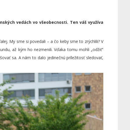
enských vedách vo všeobecnosti. Ten váš využíva
ej. My sme si povedali – a čo keby sme to zrýchlili? V
kundu, až kým ho nezmenili. Vďaka tomu mohli „odžiť“
pšovať sa. A nám to dalo jedinečnú príležitosť sledovať,