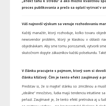
„efekt ťahu k stredu“ a ako možno kvalitnou sp
proces publikovania a prečo sa oplatí vytrvať v s
Váš najnovší výskum sa venuje rozhodovaniu ma
Každý manažér, ktorý rozhoduje, koľko tovaru objedn
newsvendor problém, ktorý je klasikou v oblasti ri
objednávkam. Aby sme tomu porozumeli, vytvorili sme 
skutočnom dopyte zákazníkov každú polsekundu. Takéto
V článku pracujete s pojmom, ktorý som si dovolil
článku kľúčový. Čím je tento efekt zaujímavý a p
Predstav si, že si majiteľ stánku so zmrzlinou a musíš
„ideálne“ množstvo, ľudia majú tendenciu intuitívne sa
peňazí. Zaujímavé je, že tento efekt pretrváva aj u ľ