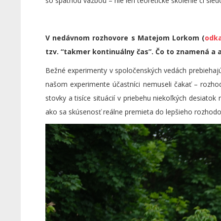
so spätnou väzbou – nie len teoretické školenie či sled
V nedávnom rozhovore s Matejom Lorkom (
odka
tzv. “takmer kontinuálny čas”. Čo to znamená a
Bežné experimenty v spoločenských vedách prebiehajú t
našom experimente účastníci nemuseli čakať – rozhod
stovky a tisíce situácií v priebehu niekoľkých desiatok
ako sa skúsenosť reálne premieta do lepšieho rozhodo