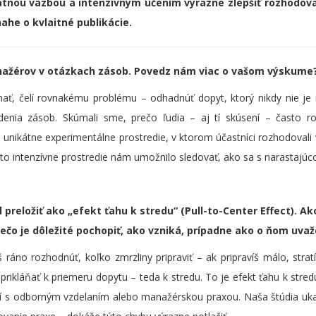
ätnou väzbou a intenzívnym učením výrazne zlepšiť rozhodovan
nahe o kvlaitné publikácie.
nažérov v otázkach zásob. Povedz nám viac o vašom výskume
ať, čelí rovnakému problému – odhadnúť dopyt, ktorý nikdy nie je
adenia zásob. Skúmali sme, prečo ľudia – aj tí skúsení – často 
unikátne experimentálne prostredie, v ktorom účastníci rozhodovali 
 intenzívne prostredie nám umožnilo sledovať, ako sa s narastajúco
 preložiť ako „efekt ťahu k stredu“ (Pull-to-Center Effect). 
rečo je dôležité pochopiť, ako vzniká, prípadne ako o ňom uva
 ráno rozhodnúť, koľko zmrzliny pripraviť – ak pripravíš málo, strat
 prikláňať k priemeru dopytu – teda k stredu. To je efekt ťahu k stred
udí s odborným vzdelaním alebo manažérskou praxou. Naša štúdia uka