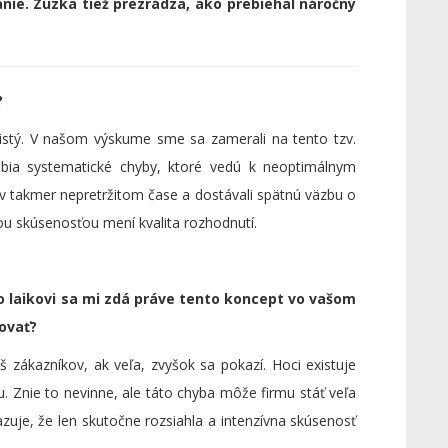
ie. Zuzka tiež prezrádza, ako prebiehal náročný
?
 istý. V našom výskume sme sa zamerali na tento tzv.
robia systematické chyby, ktoré vedú k neoptimálnym
v takmer nepretržitom čase a dostávali spätnú väzbu o
u skúsenosťou mení kvalita rozhodnutí.
Ako laikovi sa mi zdá práve tento koncept vo vašom
žovať?
íš zákazníkov, ak veľa, zvyšok sa pokazí. Hoci existuje
u. Znie to nevinne, ale táto chyba môže firmu stáť veľa
zuje, že len skutočne rozsiahla a intenzívna skúsenosť