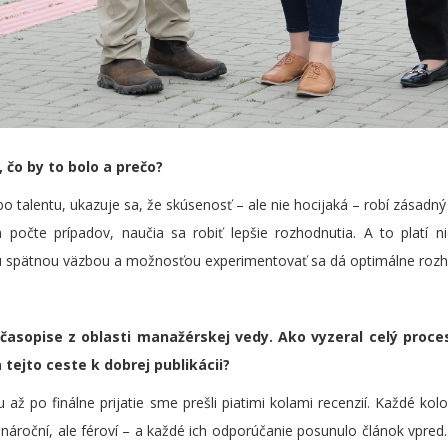
 čo by to bolo a prečo?
o talentu, ukazuje sa, že skúsenosť – ale nie hocijaká – robí zásadn
m počte prípadov, naučia sa robiť lepšie rozhodnutia. A to platí 
u spätnou väzbou a možnosťou experimentovať sa dá optimálne rozh
časopise z oblasti manažérskej vedy. Ako vyzeral celý proces
 tejto ceste k dobrej publikácii?
u až po finálne prijatie sme prešli piatimi kolami recenzií. Každé ko
li nároční, ale féroví – a každé ich odporúčanie posunulo článok vpred