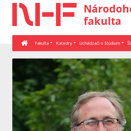
Národoh
fakulta
Fakulta
Katedry
Uchádzači o štúdium
Š