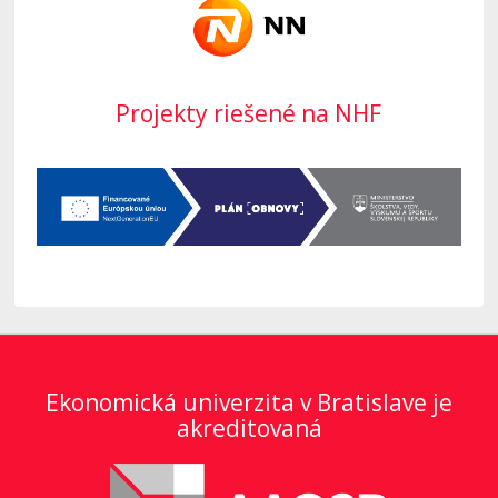
Projekty riešené na NHF
Ekonomická univerzita v Bratislave je
akreditovaná