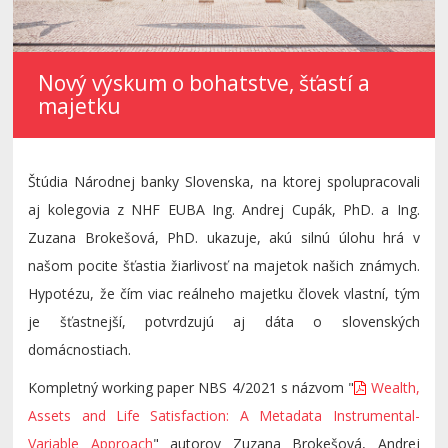
Nový výskum o bohatstve, šťastí a
majetku
Štúdia Národnej banky Slovenska, na ktorej spolupracovali
aj kolegovia z NHF EUBA Ing. Andrej Cupák, PhD. a Ing.
Zuzana Brokešová, PhD. ukazuje, akú silnú úlohu hrá v
našom pocite šťastia žiarlivosť na majetok našich známych.
Hypotézu, že čím viac reálneho majetku človek vlastní, tým
je šťastnejší, potvrdzujú aj dáta o slovenských
domácnostiach.
Kompletný working paper NBS 4/2021 s názvom "
Wealth,
Assets and Life Satisfaction: A Metadata Instrumental-
Variable Approach
" autorov Zuzana Brokešová, Andrej