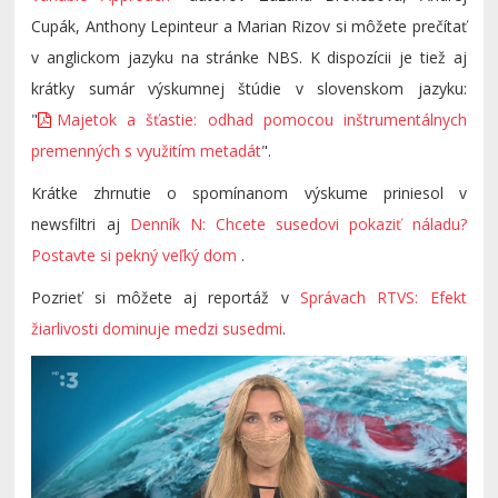
Cupák, Anthony Lepinteur a Marian Rizov si môžete prečítať
v anglickom jazyku na stránke NBS. K dispozícii je tiež aj
krátky sumár výskumnej štúdie v slovenskom jazyku:
"
Majetok a šťastie: odhad pomocou inštrumentálnych
premenných s využitím metadát
".
Krátke zhrnutie o spomínanom výskume priniesol v
newsfiltri aj
Denník N: Chcete susedovi pokaziť náladu?
Postavte si pekný veľký dom
.
Pozrieť si môžete aj reportáž v
Správach RTVS: Efekt
žiarlivosti dominuje medzi susedmi
.