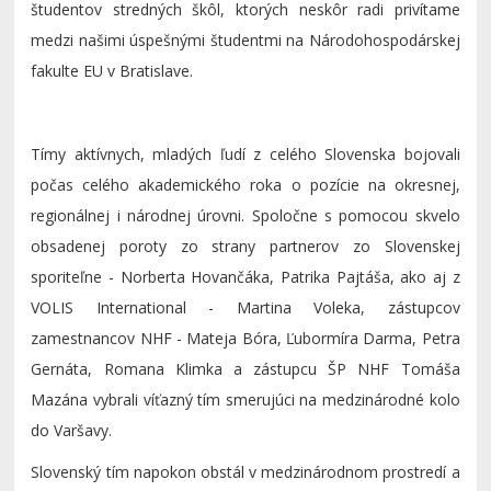
študentov stredných škôl, ktorých neskôr radi privítame
medzi našimi úspešnými študentmi na
Národohospodárskej
fakulte EU v Bratislave
.
Tímy aktívnych, mladých ľudí z celého Slovenska bojovali
počas celého akademického roka o pozície na okresnej,
regionálnej i národnej úrovni. Spoločne s pomocou skvelo
obsadenej poroty zo strany partnerov zo
Slovenskej
sporiteľne -
Norberta Hovančáka, Patrika Pajtáša, ako aj z
VOLIS International
- Martina Voleka, zástupcov
zamestnancov NHF - Mateja Bóra, Ľubormíra Darma, Petra
Gernáta, Romana Klimka a zástupcu ŠP NHF Tomáša
Mazána vybrali víťazný tím smerujúci na medzinárodné kolo
do Varšavy.
Slovenský tím napokon obstál v medzinárodnom prostredí a