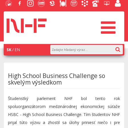
EU v
Facebook
Instagram
Learn
Slovenská
Stravovanie
Študentský
Akademický
Telefónny
Helpdesk
Zamest
Bratislave
NHF
NHF
Economics
ekonomická
parlament
informačný
zoznam
EUBA
portál
knižnica
NHF
systém
AiS2
SK
EN
High School Business Challenge so
skvelým výsledkom
Študenstký parlement NHF bol tento rok
spoluorganizátorom medzinárodnej ekonomickej súťaže
HSBC - High School Business Challenge. Tím študentov NHF
prijal túto výzvu a zhostil sa úlohy priniesť niečo i pre