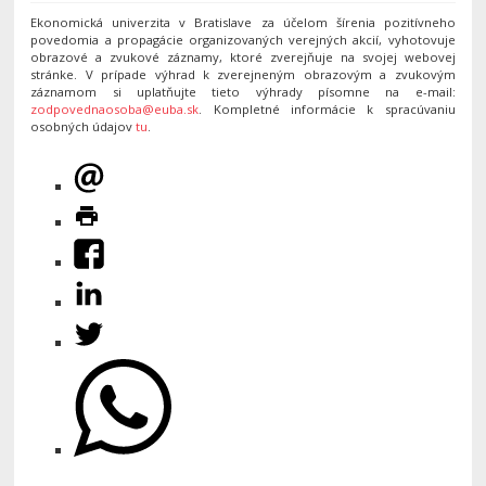
Ekonomická univerzita v Bratislave za účelom šírenia pozitívneho
povedomia a propagácie organizovaných verejných akcií, vyhotovuje
obrazové a zvukové záznamy, ktoré zverejňuje na svojej webovej
stránke. V prípade výhrad k zverejneným obrazovým a zvukovým
záznamom si uplatňujte tieto výhrady písomne na e-mail:
zodpovednaosoba@euba.sk
. Kompletné informácie k spracúvaniu
osobných údajov
tu
.